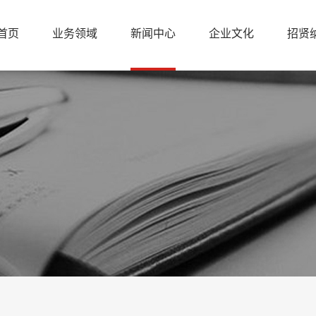
首页
业务领域
新闻中心
企业文化
招贤