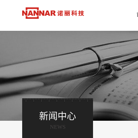
新闻中心
NEWS