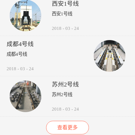
受电弓弓头异常、羊角变形、
议，包括:厂家选型建议、轮
的检修责任心以来，其车辆检
西安1号线
碳滑板磨耗、受电弓硬点冲
时机建议轨道打磨建议、轮对
修的运营故障（正线故障）呈
西安1号线
击、弓网温度、接触网磨耗、
润滑建议。 6、图形化:所
下降趋势（↓14%），而自检
接触网几何参数进行检测，对
有轮轨关系异常，无需到现场
故障（库内故障）呈上升趋势
接触网的悬挂部件异常状态进
验证，可通过轮录像及照片，
（↑35%），效果如下图所
2018
-
03
-
24
行智能识别。并具有对检测出
在显示终端进行人工校对检
示：“以往，我们对车辆的维
的超标数据进行自动报警和对
查。产品功能：1、系统实现
修维护依靠人工进行管理，时
成都4号线
数据和图像进行无线传输、记
自动采集、分析、计算、传输
间长了，车辆多了，管理就跟
录、分析、判断、评价功能。
通信功能，探测站实现无人值
不上了，人员变动，对维修维
成都4号线
守。2、自动检测通过车辆的
护工作影响很大，而诺丽科技
轮对踏面擦伤深度与面积、轮
的车辆检修管理系统全面解决
2018
-
03
-
24
缘厚度、轮缘高度、QR值、
了我们以往工作中的所有难
轮直径、轮对内侧距轮径...
题，员工更主动更有责任心
了，管理更规范标准了，我们
苏州2号线
现在的车辆维修维护管理工作
苏州2号线
上了一个新台阶了。” ——重
庆轨道交通公司的一名车辆检
修管理人员
2018
-
03
-
24
查看更多