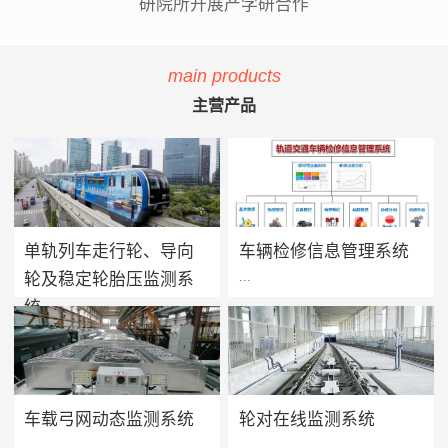
研院所开展产学研合作
main products
主营产品
单轨列车走行轮、导向
车辆检修信息管理系统
...
...
轮及稳定轮胎压监测系
统
单轨列车胎压监测系统用于实
方案价值 · 提升设备可靠性：
时监测单轨列车走行轮、导向
系统将车辆维保工作聚焦在提
轮及稳定轮的轮胎气压及温度
高设备可靠性上，促进被动维
值，当轮胎胎压过低、漏气或
保转向主动维保的进程，实现
车载弓网动态监测系统
轮对在线监测系统
爆胎时能够及时做出预报及报
设备健康状态预警及检修智能
...
...
警，告知司机及调度人员做出
化管理，减少车辆的正线故障