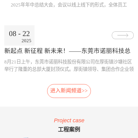
Internet公用网络，也可使用地
线激光专利技术，模块化设
片；· 系统采用了主要部件做
数据的及时、准确传递与分
2025年年中总结大会，会议以线上线下的形式，全体员工
铁的专用网络。3、数据处理
计，体积小，可方便选址，安
冗余备份；· 系统胎压传感器
析，为领导的地铁运营决策制
跨越空间齐聚一起，共同参与。本次大会既是对上半年工
中心· 数据存储、参数设置、
装在正线、出入段线、车库等
采用专利防漏技术，可承受
订提供了重要依据。· 减少运
作的复盘、也是对下半年发展的规划，为全员凝聚共识、
报表查询、Web发布。· 数据
所有列车经过的位置 2、免
6000KPa气压冲击不漏气；
营的成本：通过本系统可自
决胜全年目标加油助威！ 会上，董事长兼总经理朱晓
通过公网时，采用VPN技术。
改造:既可在建设期，也可在
· 系统采用先进的自诊断算
动、及时的汇总和分析维修成
08
-
22
东率先作《诺丽科技2025年上半年工作总结及下半年工作
4、用户终端· 移动用户终端
运营期，进行加装，安装于正
法，根据故障模式进行恢复控
本的明细，分析重要设备整个
2025
计划》报告，从多维度系统梳理上半年成果...
· 固定用户终端 系统功能： 当
线和库内时，无需土建改造、
制。
生命周期的维修成本，为提升
电动列车在线运行时，系统应
搭建专用检测棚等配套设
采购决策、控制维修成本提供
新起点 新征程 新未来！——东莞市诺丽科技总
能对受电弓与电网之间由于离
施。 3、免维护:核心元件
了依据，减少企业不必要的浪
部大厦喜封金顶，开启发展新篇章
8月21日上午，东莞市诺丽科技股份有限公司在厚街镇沙塘社区
线、硬点产生拉弧的现象、受
选用进口件，整体设计安装简
费。· 优化资源的配置：系统
电弓中心线偏移量、受电弓弓
便，远程监控，软件具备自动
提供的资源冲突检测预警功
举行了隆重的总部大厦封顶仪式。厚街镇领导、集团合作企业领
头异常缺失、受电弓羊角是否
修复，减少了进入轨行区维护
能，实现了人员、维修工具、
导等齐聚一堂，共同见证这一重要时刻！ 仪式现场，锣声响
变形等受电弓运行状态及电网
的不便。 4、自动月报:无
备品备件等资源配置的智能
起，气氛热烈喜庆，董事长朱晓东为舞狮点睛，为整个活动增添
的运行参数进行检测。并具有
需人工分析，系统自动出具智
化，合理的优化了人、财、物
进入新闻频道>>
了浓郁的传统韵味和欢快氛围。 随后，公司领导与嘉宾们一
对检测出的超标数据进行自动
能分析结果，提供检修月报，
资源。 项目案例与客户反
同登上楼顶，手持金...
报警和对数据和图像进行记
包括:磨耗分析、冲击分析踏
馈 o 重庆轨道公司项目 重庆
录、分析、判断、整理的功
面分析、轮对寿命分析、轮对
轨道公司2016年上线诺丽科技
能。 受电弓在线检测系统的
检修效果分析、轮对动平衡分
车辆检修管理系统，加强了工
Project case
主要功能如下：当电动列车在
析、轨道异常分析等。 5、
艺文件的执行力度，通过全貌
线运行时，系统对弓网运行情
自动方案:根据月报分析结
化、公开化、信息化系统自动
工程案例
况实时监测，对受电弓拉弧、
果，系统自动出具维修方案建
评价、月报分析，加强了员工