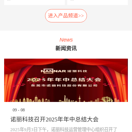
相应的应急措施，以防止故障
率，提高车辆设备的使用率，
扩大及危险的发生。 系统组
延长车辆设备的生命周期。
进入产品频道>>
车载弓网动态监测系统是一种
轮对在线检测系统安装在正线
成： 1、胎压传感器· 安装在
· 提升员工生产力：管理层通
车载受电弓实时自动化、动态
站端或车辆段的入段线上，具
走行轮、导向轮、稳定轮气门
过系统设定各项绩效指标，系
综合监测系统，在地铁车辆运
有车轮尺寸检测、圆周磨耗检
嘴上；2、接收器· 接收胎压传
统依据设定指标实时评定员工
行时，无需接触，即可自动检
测、踏面擦伤检测、轴箱温度
感器无线信号；3、中央处理
绩效，进行公开排名，并进行
News
测弓网状态和主要工作参数，
探测、制动闸片磨耗检测、自
系统主机· 负责数据收集处理
“公开、全貌、闭环”的分析及
新闻资讯
系统除了对弓网各种状态检测
动识别列车车号、自动判别行
运算，并对运行数据进行存
预警，可有效激励员工主动提
参数进行监测分类统计存储
车方向、自动测速、计辆计轴
储，通过车辆网络上传至
升生成力及执行力，起到了
外，还将自动记录每次被检测
及数据管理等功能，能做到故
TCMS网络监控终端。 系统
“指哪打哪”的调控指挥棒与全
的弓网状态异常时的图像及数
障定位及故障跟踪。通过计算
功能： · 导向轮胎压值及温度
员自主对照改善的作用。· 提
据。通过视觉分析技术，对受
机软件分析，实现对车辆轮对
的实时监测，并对异常状态报
升管理的水平：一方面，对车
电弓在行车时的状态监控，使
安全状态进行预报，使列检工
警；· 稳定轮胎压值及温度的
辆设备故障、检修效率等量化
列车员能够及时了解车辆受电
人及时发现并处理车辆故障，
实时监测，并对异常状态报
分析，将充分暴露管理的薄弱
弓故障，保证列车安全运
为列车安全运营保驾护航。
警；· 走行轮胎压值及温度的
环节，为有针对性提升管理水
行。 分系统： 1、车载数据采
产品子系统： 车号图像
实时监测，并对异常状态报
平提供依据；另一方面，系统
集分析部分· 高速相机、视频
识别系统 踏面擦伤图像探
警；· 通过对运行的数据进行
将“公开、全貌、闭环”的管理
09
-
08
摄像机、光源、电源、工控
测系统 位移不圆度探测系
分析校验，提前预知轮胎异常
理念通过IT技术落地和固化，
机、3G无线网络设备等。2、
统 轮对尺寸检测系统
状态进行预防性报警提
提升地铁运营企业运营管理能
诺丽科技召开2025年年中总结大会
公共网络· 通过公共网络进行
轴温在线检测系统 产品优
示。 产品优势： · 采用进口定
力。· 为决策提供依据：车辆
数据传输。· 网络可以采用
势： 1、体积小:采用了多
制的专业级精密胎压监测芯
设备健康状态、车辆检修作业
2025年9月3日下午，诺丽科技运营管理中心组织召开了