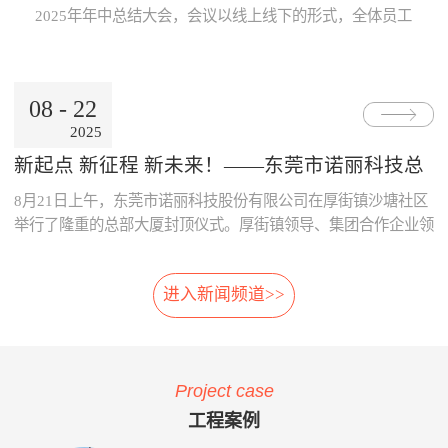
Internet公用网络，也可使用地
线激光专利技术，模块化设
片；· 系统采用了主要部件做
数据的及时、准确传递与分
2025年年中总结大会，会议以线上线下的形式，全体员工
铁的专用网络。3、数据处理
计，体积小，可方便选址，安
冗余备份；· 系统胎压传感器
析，为领导的地铁运营决策制
跨越空间齐聚一起，共同参与。本次大会既是对上半年工
中心· 数据存储、参数设置、
装在正线、出入段线、车库等
采用专利防漏技术，可承受
订提供了重要依据。· 减少运
作的复盘、也是对下半年发展的规划，为全员凝聚共识、
报表查询、Web发布。· 数据
所有列车经过的位置 2、免
6000KPa气压冲击不漏气；
营的成本：通过本系统可自
决胜全年目标加油助威！ 会上，董事长兼总经理朱晓
通过公网时，采用VPN技术。
改造:既可在建设期，也可在
· 系统采用先进的自诊断算
动、及时的汇总和分析维修成
08
-
22
东率先作《诺丽科技2025年上半年工作总结及下半年工作
4、用户终端· 移动用户终端
运营期，进行加装，安装于正
法，根据故障模式进行恢复控
本的明细，分析重要设备整个
2025
计划》报告，从多维度系统梳理上半年成果...
· 固定用户终端 系统功能： 当
线和库内时，无需土建改造、
制。
生命周期的维修成本，为提升
电动列车在线运行时，系统应
搭建专用检测棚等配套设
采购决策、控制维修成本提供
新起点 新征程 新未来！——东莞市诺丽科技总
能对受电弓与电网之间由于离
施。 3、免维护:核心元件
了依据，减少企业不必要的浪
部大厦喜封金顶，开启发展新篇章
8月21日上午，东莞市诺丽科技股份有限公司在厚街镇沙塘社区
线、硬点产生拉弧的现象、受
选用进口件，整体设计安装简
费。· 优化资源的配置：系统
电弓中心线偏移量、受电弓弓
便，远程监控，软件具备自动
提供的资源冲突检测预警功
举行了隆重的总部大厦封顶仪式。厚街镇领导、集团合作企业领
头异常缺失、受电弓羊角是否
修复，减少了进入轨行区维护
能，实现了人员、维修工具、
导等齐聚一堂，共同见证这一重要时刻！ 仪式现场，锣声响
变形等受电弓运行状态及电网
的不便。 4、自动月报:无
备品备件等资源配置的智能
起，气氛热烈喜庆，董事长朱晓东为舞狮点睛，为整个活动增添
的运行参数进行检测。并具有
需人工分析，系统自动出具智
化，合理的优化了人、财、物
进入新闻频道>>
了浓郁的传统韵味和欢快氛围。 随后，公司领导与嘉宾们一
对检测出的超标数据进行自动
能分析结果，提供检修月报，
资源。 项目案例与客户反
同登上楼顶，手持金...
报警和对数据和图像进行记
包括:磨耗分析、冲击分析踏
馈 o 重庆轨道公司项目 重庆
录、分析、判断、整理的功
面分析、轮对寿命分析、轮对
轨道公司2016年上线诺丽科技
能。 受电弓在线检测系统的
检修效果分析、轮对动平衡分
车辆检修管理系统，加强了工
Project case
主要功能如下：当电动列车在
析、轨道异常分析等。 5、
艺文件的执行力度，通过全貌
线运行时，系统对弓网运行情
自动方案:根据月报分析结
化、公开化、信息化系统自动
工程案例
况实时监测，对受电弓拉弧、
果，系统自动出具维修方案建
评价、月报分析，加强了员工