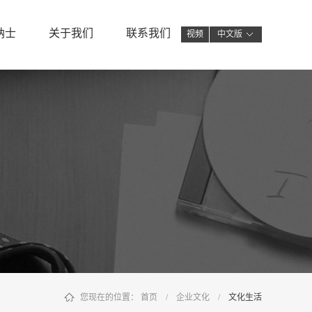
纳士
关于我们
联系我们
视频
中文版
您现在的位置：
首页
/
企业文化
/
文化生活