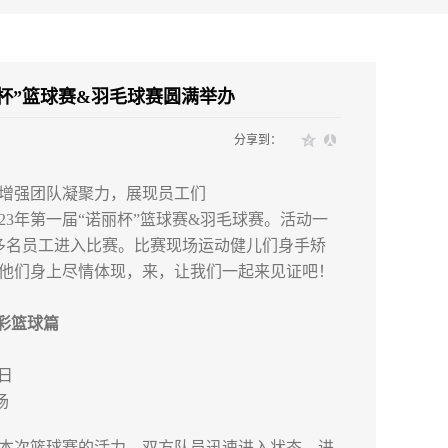
杯”篮球赛&羽毛球赛圆满举办
分享到：
增强团队凝聚力，展现员工们
3年第一届“诺丽杯”篮球赛&羽毛球赛。活动一
多名员工进入比赛。比赛现场运动健儿们身手矫
他们身上尽情体现，来，让我们一起来见证吧！
精彩篮球篇
6日
场
本次篮球赛的活力，双方队员迅速进入状态，进