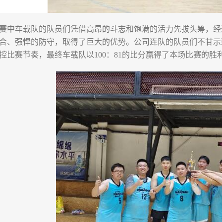
赛中车载队的队员们凭借高昂的斗志和饱满的活力先拔头筹，经
合、强悍的防守，取得了巨大的优势。公司连队的队员们不甘示
控比赛节奏，最终车载队以100：81的比分赢得了本场比赛的胜