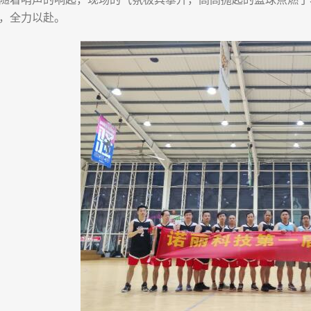
，全力以赴。