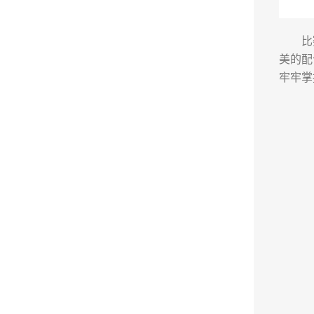
比
美的配
牢牢掌