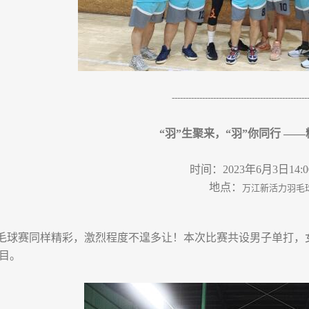
-------------------------------------------------
“羽”生聚来，“羽”你同行 —
时间：2023年6月3日14:00-
地点：
万江新活力羽毛
球赛同样精彩，激烈程度不遑多让！
本次比赛共设男子单打，
目。