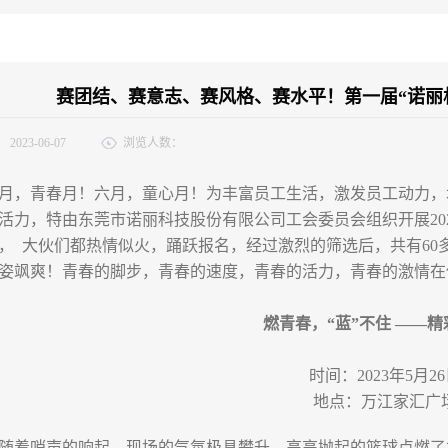
赛团结、赛意志、赛风格、赛水平！第一届“诺丽
：
2023-06-07
浏览人数：
月，青春月！六月，童心月！为丰富员工生活，激发员工动力，
活力，特由东莞市诺丽科技股份有限公司工会委员会组织开展202
， 大伙们都热情似火，踊跃报名，经过激烈的筛选后，共有60
姿飒爽！青春的脚步，青春的速度，青春的活力，青春的激情在
燃青春，“蓝”不住 ——
时间：2023年5月2
地点：万江家汇广
随着哨声的响起，现场的气氛极具攀升，高高抛起的篮球点燃了