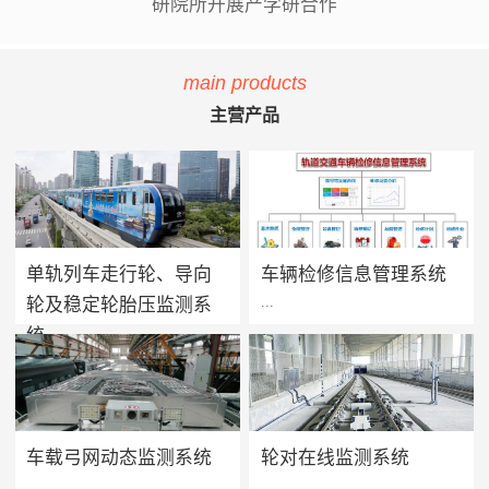
研院所开展产学研合作
main products
主营产品
单轨列车走行轮、导向
车辆检修信息管理系统
...
...
轮及稳定轮胎压监测系
统
单轨列车胎压监测系统用于实
方案价值 · 提升设备可靠性：
时监测单轨列车走行轮、导向
系统将车辆维保工作聚焦在提
轮及稳定轮的轮胎气压及温度
高设备可靠性上，促进被动维
值，当轮胎胎压过低、漏气或
保转向主动维保的进程，实现
车载弓网动态监测系统
轮对在线监测系统
爆胎时能够及时做出预报及报
设备健康状态预警及检修智能
...
...
警，告知司机及调度人员做出
化管理，减少车辆的正线故障