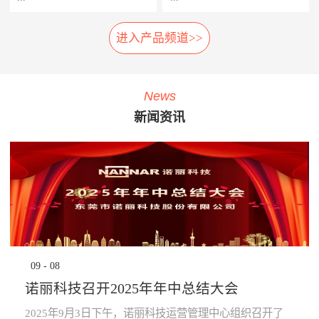
相应的应急措施，以防止故障
率，提高车辆设备的使用率，
扩大及危险的发生。 系统组
延长车辆设备的生命周期。
进入产品频道>>
车载弓网动态监测系统是一种
轮对在线检测系统安装在正线
成： 1、胎压传感器· 安装在
· 提升员工生产力：管理层通
车载受电弓实时自动化、动态
站端或车辆段的入段线上，具
走行轮、导向轮、稳定轮气门
过系统设定各项绩效指标，系
综合监测系统，在地铁车辆运
有车轮尺寸检测、圆周磨耗检
嘴上；2、接收器· 接收胎压传
统依据设定指标实时评定员工
行时，无需接触，即可自动检
测、踏面擦伤检测、轴箱温度
感器无线信号；3、中央处理
绩效，进行公开排名，并进行
News
测弓网状态和主要工作参数，
探测、制动闸片磨耗检测、自
系统主机· 负责数据收集处理
“公开、全貌、闭环”的分析及
新闻资讯
系统除了对弓网各种状态检测
动识别列车车号、自动判别行
运算，并对运行数据进行存
预警，可有效激励员工主动提
参数进行监测分类统计存储
车方向、自动测速、计辆计轴
储，通过车辆网络上传至
升生成力及执行力，起到了
外，还将自动记录每次被检测
及数据管理等功能，能做到故
TCMS网络监控终端。 系统
“指哪打哪”的调控指挥棒与全
的弓网状态异常时的图像及数
障定位及故障跟踪。通过计算
功能： · 导向轮胎压值及温度
员自主对照改善的作用。· 提
据。通过视觉分析技术，对受
机软件分析，实现对车辆轮对
的实时监测，并对异常状态报
升管理的水平：一方面，对车
电弓在行车时的状态监控，使
安全状态进行预报，使列检工
警；· 稳定轮胎压值及温度的
辆设备故障、检修效率等量化
列车员能够及时了解车辆受电
人及时发现并处理车辆故障，
实时监测，并对异常状态报
分析，将充分暴露管理的薄弱
弓故障，保证列车安全运
为列车安全运营保驾护航。
警；· 走行轮胎压值及温度的
环节，为有针对性提升管理水
行。 分系统： 1、车载数据采
产品子系统： 车号图像
实时监测，并对异常状态报
平提供依据；另一方面，系统
集分析部分· 高速相机、视频
识别系统 踏面擦伤图像探
警；· 通过对运行的数据进行
将“公开、全貌、闭环”的管理
09
-
08
摄像机、光源、电源、工控
测系统 位移不圆度探测系
分析校验，提前预知轮胎异常
理念通过IT技术落地和固化，
机、3G无线网络设备等。2、
统 轮对尺寸检测系统
状态进行预防性报警提
提升地铁运营企业运营管理能
诺丽科技召开2025年年中总结大会
公共网络· 通过公共网络进行
轴温在线检测系统 产品优
示。 产品优势： · 采用进口定
力。· 为决策提供依据：车辆
数据传输。· 网络可以采用
势： 1、体积小:采用了多
制的专业级精密胎压监测芯
设备健康状态、车辆检修作业
2025年9月3日下午，诺丽科技运营管理中心组织召开了