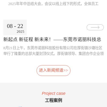
Internet公用网络，也可使用地
线激光专利技术，模块化设
片；· 系统采用了主要部件做
数据的及时、准确传递与分
2025年年中总结大会，会议以线上线下的形式，全体员工
铁的专用网络。3、数据处理
计，体积小，可方便选址，安
冗余备份；· 系统胎压传感器
析，为领导的地铁运营决策制
跨越空间齐聚一起，共同参与。本次大会既是对上半年工
中心· 数据存储、参数设置、
装在正线、出入段线、车库等
采用专利防漏技术，可承受
订提供了重要依据。· 减少运
作的复盘、也是对下半年发展的规划，为全员凝聚共识、
报表查询、Web发布。· 数据
所有列车经过的位置 2、免
6000KPa气压冲击不漏气；
营的成本：通过本系统可自
决胜全年目标加油助威！ 会上，董事长兼总经理朱晓
通过公网时，采用VPN技术。
改造:既可在建设期，也可在
· 系统采用先进的自诊断算
动、及时的汇总和分析维修成
08
-
22
东率先作《诺丽科技2025年上半年工作总结及下半年工作
4、用户终端· 移动用户终端
运营期，进行加装，安装于正
法，根据故障模式进行恢复控
本的明细，分析重要设备整个
2025
计划》报告，从多维度系统梳理上半年成果...
· 固定用户终端 系统功能： 当
线和库内时，无需土建改造、
制。
生命周期的维修成本，为提升
电动列车在线运行时，系统应
搭建专用检测棚等配套设
采购决策、控制维修成本提供
新起点 新征程 新未来！——东莞市诺丽科技总
能对受电弓与电网之间由于离
施。 3、免维护:核心元件
了依据，减少企业不必要的浪
部大厦喜封金顶，开启发展新篇章
8月21日上午，东莞市诺丽科技股份有限公司在厚街镇沙塘社区
线、硬点产生拉弧的现象、受
选用进口件，整体设计安装简
费。· 优化资源的配置：系统
电弓中心线偏移量、受电弓弓
便，远程监控，软件具备自动
提供的资源冲突检测预警功
举行了隆重的总部大厦封顶仪式。厚街镇领导、集团合作企业领
头异常缺失、受电弓羊角是否
修复，减少了进入轨行区维护
能，实现了人员、维修工具、
导等齐聚一堂，共同见证这一重要时刻！ 仪式现场，锣声响
变形等受电弓运行状态及电网
的不便。 4、自动月报:无
备品备件等资源配置的智能
起，气氛热烈喜庆，董事长朱晓东为舞狮点睛，为整个活动增添
的运行参数进行检测。并具有
需人工分析，系统自动出具智
化，合理的优化了人、财、物
进入新闻频道>>
了浓郁的传统韵味和欢快氛围。 随后，公司领导与嘉宾们一
对检测出的超标数据进行自动
能分析结果，提供检修月报，
资源。 项目案例与客户反
同登上楼顶，手持金...
报警和对数据和图像进行记
包括:磨耗分析、冲击分析踏
馈 o 重庆轨道公司项目 重庆
录、分析、判断、整理的功
面分析、轮对寿命分析、轮对
轨道公司2016年上线诺丽科技
能。 受电弓在线检测系统的
检修效果分析、轮对动平衡分
车辆检修管理系统，加强了工
Project case
主要功能如下：当电动列车在
析、轨道异常分析等。 5、
艺文件的执行力度，通过全貌
线运行时，系统对弓网运行情
自动方案:根据月报分析结
化、公开化、信息化系统自动
工程案例
况实时监测，对受电弓拉弧、
果，系统自动出具维修方案建
评价、月报分析，加强了员工