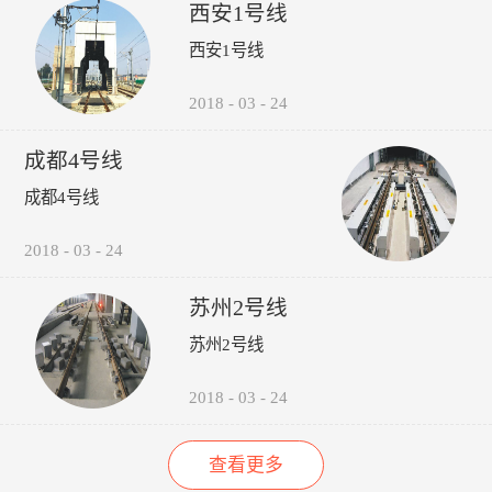
受电弓弓头异常、羊角变形、
议，包括:厂家选型建议、轮
的检修责任心以来，其车辆检
西安1号线
碳滑板磨耗、受电弓硬点冲
时机建议轨道打磨建议、轮对
修的运营故障（正线故障）呈
西安1号线
击、弓网温度、接触网磨耗、
润滑建议。 6、图形化:所
下降趋势（↓14%），而自检
接触网几何参数进行检测，对
有轮轨关系异常，无需到现场
故障（库内故障）呈上升趋势
接触网的悬挂部件异常状态进
验证，可通过轮录像及照片，
（↑35%），效果如下图所
2018
-
03
-
24
行智能识别。并具有对检测出
在显示终端进行人工校对检
示：“以往，我们对车辆的维
的超标数据进行自动报警和对
查。产品功能：1、系统实现
修维护依靠人工进行管理，时
成都4号线
数据和图像进行无线传输、记
自动采集、分析、计算、传输
间长了，车辆多了，管理就跟
录、分析、判断、评价功能。
通信功能，探测站实现无人值
不上了，人员变动，对维修维
成都4号线
守。2、自动检测通过车辆的
护工作影响很大，而诺丽科技
轮对踏面擦伤深度与面积、轮
的车辆检修管理系统全面解决
2018
-
03
-
24
缘厚度、轮缘高度、QR值、
了我们以往工作中的所有难
轮直径、轮对内侧距轮径...
题，员工更主动更有责任心
了，管理更规范标准了，我们
苏州2号线
现在的车辆维修维护管理工作
苏州2号线
上了一个新台阶了。” ——重
庆轨道交通公司的一名车辆检
修管理人员
2018
-
03
-
24
查看更多