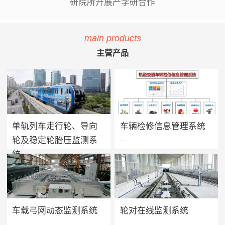
研院所开展产学研合作
main products
主营产品
单轨列车走行轮、导向
车辆检修信息管理系统
...
...
轮及稳定轮胎压监测系
统
单轨列车胎压监测系统用于实
方案价值 · 提升设备可靠性：
时监测单轨列车走行轮、导向
系统将车辆维保工作聚焦在提
轮及稳定轮的轮胎气压及温度
高设备可靠性上，促进被动维
值，当轮胎胎压过低、漏气或
保转向主动维保的进程，实现
车载弓网动态监测系统
轮对在线监测系统
爆胎时能够及时做出预报及报
设备健康状态预警及检修智能
...
...
警，告知司机及调度人员做出
化管理，减少车辆的正线故障