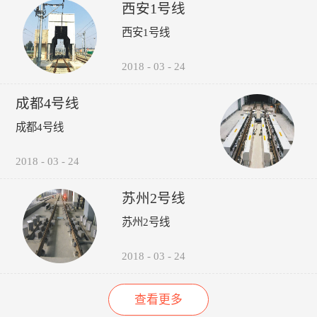
受电弓弓头异常、羊角变形、
议，包括:厂家选型建议、轮
的检修责任心以来，其车辆检
西安1号线
碳滑板磨耗、受电弓硬点冲
时机建议轨道打磨建议、轮对
修的运营故障（正线故障）呈
西安1号线
击、弓网温度、接触网磨耗、
润滑建议。 6、图形化:所
下降趋势（↓14%），而自检
接触网几何参数进行检测，对
有轮轨关系异常，无需到现场
故障（库内故障）呈上升趋势
接触网的悬挂部件异常状态进
验证，可通过轮录像及照片，
（↑35%），效果如下图所
2018
-
03
-
24
行智能识别。并具有对检测出
在显示终端进行人工校对检
示：“以往，我们对车辆的维
的超标数据进行自动报警和对
查。产品功能：1、系统实现
修维护依靠人工进行管理，时
成都4号线
数据和图像进行无线传输、记
自动采集、分析、计算、传输
间长了，车辆多了，管理就跟
录、分析、判断、评价功能。
通信功能，探测站实现无人值
不上了，人员变动，对维修维
成都4号线
守。2、自动检测通过车辆的
护工作影响很大，而诺丽科技
轮对踏面擦伤深度与面积、轮
的车辆检修管理系统全面解决
2018
-
03
-
24
缘厚度、轮缘高度、QR值、
了我们以往工作中的所有难
轮直径、轮对内侧距轮径...
题，员工更主动更有责任心
了，管理更规范标准了，我们
苏州2号线
现在的车辆维修维护管理工作
苏州2号线
上了一个新台阶了。” ——重
庆轨道交通公司的一名车辆检
修管理人员
2018
-
03
-
24
查看更多