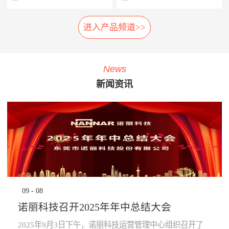
相应的应急措施，以防止故障
率，提高车辆设备的使用率，
扩大及危险的发生。 系统组
延长车辆设备的生命周期。
进入产品频道>>
车载弓网动态监测系统是一种
轮对在线检测系统安装在正线
成： 1、胎压传感器· 安装在
· 提升员工生产力：管理层通
车载受电弓实时自动化、动态
站端或车辆段的入段线上，具
走行轮、导向轮、稳定轮气门
过系统设定各项绩效指标，系
综合监测系统，在地铁车辆运
有车轮尺寸检测、圆周磨耗检
嘴上；2、接收器· 接收胎压传
统依据设定指标实时评定员工
行时，无需接触，即可自动检
测、踏面擦伤检测、轴箱温度
感器无线信号；3、中央处理
绩效，进行公开排名，并进行
News
测弓网状态和主要工作参数，
探测、制动闸片磨耗检测、自
系统主机· 负责数据收集处理
“公开、全貌、闭环”的分析及
新闻资讯
系统除了对弓网各种状态检测
动识别列车车号、自动判别行
运算，并对运行数据进行存
预警，可有效激励员工主动提
参数进行监测分类统计存储
车方向、自动测速、计辆计轴
储，通过车辆网络上传至
升生成力及执行力，起到了
外，还将自动记录每次被检测
及数据管理等功能，能做到故
TCMS网络监控终端。 系统
“指哪打哪”的调控指挥棒与全
的弓网状态异常时的图像及数
障定位及故障跟踪。通过计算
功能： · 导向轮胎压值及温度
员自主对照改善的作用。· 提
据。通过视觉分析技术，对受
机软件分析，实现对车辆轮对
的实时监测，并对异常状态报
升管理的水平：一方面，对车
电弓在行车时的状态监控，使
安全状态进行预报，使列检工
警；· 稳定轮胎压值及温度的
辆设备故障、检修效率等量化
列车员能够及时了解车辆受电
人及时发现并处理车辆故障，
实时监测，并对异常状态报
分析，将充分暴露管理的薄弱
弓故障，保证列车安全运
为列车安全运营保驾护航。
警；· 走行轮胎压值及温度的
环节，为有针对性提升管理水
行。 分系统： 1、车载数据采
产品子系统： 车号图像
实时监测，并对异常状态报
平提供依据；另一方面，系统
集分析部分· 高速相机、视频
识别系统 踏面擦伤图像探
警；· 通过对运行的数据进行
将“公开、全貌、闭环”的管理
09
-
08
摄像机、光源、电源、工控
测系统 位移不圆度探测系
分析校验，提前预知轮胎异常
理念通过IT技术落地和固化，
机、3G无线网络设备等。2、
统 轮对尺寸检测系统
状态进行预防性报警提
提升地铁运营企业运营管理能
诺丽科技召开2025年年中总结大会
公共网络· 通过公共网络进行
轴温在线检测系统 产品优
示。 产品优势： · 采用进口定
力。· 为决策提供依据：车辆
数据传输。· 网络可以采用
势： 1、体积小:采用了多
制的专业级精密胎压监测芯
设备健康状态、车辆检修作业
2025年9月3日下午，诺丽科技运营管理中心组织召开了