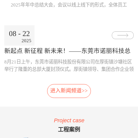
Internet公用网络，也可使用地
线激光专利技术，模块化设
片；· 系统采用了主要部件做
数据的及时、准确传递与分
2025年年中总结大会，会议以线上线下的形式，全体员工
铁的专用网络。3、数据处理
计，体积小，可方便选址，安
冗余备份；· 系统胎压传感器
析，为领导的地铁运营决策制
跨越空间齐聚一起，共同参与。本次大会既是对上半年工
中心· 数据存储、参数设置、
装在正线、出入段线、车库等
采用专利防漏技术，可承受
订提供了重要依据。· 减少运
作的复盘、也是对下半年发展的规划，为全员凝聚共识、
报表查询、Web发布。· 数据
所有列车经过的位置 2、免
6000KPa气压冲击不漏气；
营的成本：通过本系统可自
决胜全年目标加油助威！ 会上，董事长兼总经理朱晓
通过公网时，采用VPN技术。
改造:既可在建设期，也可在
· 系统采用先进的自诊断算
动、及时的汇总和分析维修成
08
-
22
东率先作《诺丽科技2025年上半年工作总结及下半年工作
4、用户终端· 移动用户终端
运营期，进行加装，安装于正
法，根据故障模式进行恢复控
本的明细，分析重要设备整个
2025
计划》报告，从多维度系统梳理上半年成果...
· 固定用户终端 系统功能： 当
线和库内时，无需土建改造、
制。
生命周期的维修成本，为提升
电动列车在线运行时，系统应
搭建专用检测棚等配套设
采购决策、控制维修成本提供
新起点 新征程 新未来！——东莞市诺丽科技总
能对受电弓与电网之间由于离
施。 3、免维护:核心元件
了依据，减少企业不必要的浪
部大厦喜封金顶，开启发展新篇章
8月21日上午，东莞市诺丽科技股份有限公司在厚街镇沙塘社区
线、硬点产生拉弧的现象、受
选用进口件，整体设计安装简
费。· 优化资源的配置：系统
电弓中心线偏移量、受电弓弓
便，远程监控，软件具备自动
提供的资源冲突检测预警功
举行了隆重的总部大厦封顶仪式。厚街镇领导、集团合作企业领
头异常缺失、受电弓羊角是否
修复，减少了进入轨行区维护
能，实现了人员、维修工具、
导等齐聚一堂，共同见证这一重要时刻！ 仪式现场，锣声响
变形等受电弓运行状态及电网
的不便。 4、自动月报:无
备品备件等资源配置的智能
起，气氛热烈喜庆，董事长朱晓东为舞狮点睛，为整个活动增添
的运行参数进行检测。并具有
需人工分析，系统自动出具智
化，合理的优化了人、财、物
进入新闻频道>>
了浓郁的传统韵味和欢快氛围。 随后，公司领导与嘉宾们一
对检测出的超标数据进行自动
能分析结果，提供检修月报，
资源。 项目案例与客户反
同登上楼顶，手持金...
报警和对数据和图像进行记
包括:磨耗分析、冲击分析踏
馈 o 重庆轨道公司项目 重庆
录、分析、判断、整理的功
面分析、轮对寿命分析、轮对
轨道公司2016年上线诺丽科技
能。 受电弓在线检测系统的
检修效果分析、轮对动平衡分
车辆检修管理系统，加强了工
Project case
主要功能如下：当电动列车在
析、轨道异常分析等。 5、
艺文件的执行力度，通过全貌
线运行时，系统对弓网运行情
自动方案:根据月报分析结
化、公开化、信息化系统自动
工程案例
况实时监测，对受电弓拉弧、
果，系统自动出具维修方案建
评价、月报分析，加强了员工