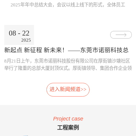
Internet公用网络，也可使用地
线激光专利技术，模块化设
片；· 系统采用了主要部件做
数据的及时、准确传递与分
2025年年中总结大会，会议以线上线下的形式，全体员工
铁的专用网络。3、数据处理
计，体积小，可方便选址，安
冗余备份；· 系统胎压传感器
析，为领导的地铁运营决策制
跨越空间齐聚一起，共同参与。本次大会既是对上半年工
中心· 数据存储、参数设置、
装在正线、出入段线、车库等
采用专利防漏技术，可承受
订提供了重要依据。· 减少运
作的复盘、也是对下半年发展的规划，为全员凝聚共识、
报表查询、Web发布。· 数据
所有列车经过的位置 2、免
6000KPa气压冲击不漏气；
营的成本：通过本系统可自
决胜全年目标加油助威！ 会上，董事长兼总经理朱晓
通过公网时，采用VPN技术。
改造:既可在建设期，也可在
· 系统采用先进的自诊断算
动、及时的汇总和分析维修成
08
-
22
东率先作《诺丽科技2025年上半年工作总结及下半年工作
4、用户终端· 移动用户终端
运营期，进行加装，安装于正
法，根据故障模式进行恢复控
本的明细，分析重要设备整个
2025
计划》报告，从多维度系统梳理上半年成果...
· 固定用户终端 系统功能： 当
线和库内时，无需土建改造、
制。
生命周期的维修成本，为提升
电动列车在线运行时，系统应
搭建专用检测棚等配套设
采购决策、控制维修成本提供
新起点 新征程 新未来！——东莞市诺丽科技总
能对受电弓与电网之间由于离
施。 3、免维护:核心元件
了依据，减少企业不必要的浪
部大厦喜封金顶，开启发展新篇章
8月21日上午，东莞市诺丽科技股份有限公司在厚街镇沙塘社区
线、硬点产生拉弧的现象、受
选用进口件，整体设计安装简
费。· 优化资源的配置：系统
电弓中心线偏移量、受电弓弓
便，远程监控，软件具备自动
提供的资源冲突检测预警功
举行了隆重的总部大厦封顶仪式。厚街镇领导、集团合作企业领
头异常缺失、受电弓羊角是否
修复，减少了进入轨行区维护
能，实现了人员、维修工具、
导等齐聚一堂，共同见证这一重要时刻！ 仪式现场，锣声响
变形等受电弓运行状态及电网
的不便。 4、自动月报:无
备品备件等资源配置的智能
起，气氛热烈喜庆，董事长朱晓东为舞狮点睛，为整个活动增添
的运行参数进行检测。并具有
需人工分析，系统自动出具智
化，合理的优化了人、财、物
进入新闻频道>>
了浓郁的传统韵味和欢快氛围。 随后，公司领导与嘉宾们一
对检测出的超标数据进行自动
能分析结果，提供检修月报，
资源。 项目案例与客户反
同登上楼顶，手持金...
报警和对数据和图像进行记
包括:磨耗分析、冲击分析踏
馈 o 重庆轨道公司项目 重庆
录、分析、判断、整理的功
面分析、轮对寿命分析、轮对
轨道公司2016年上线诺丽科技
能。 受电弓在线检测系统的
检修效果分析、轮对动平衡分
车辆检修管理系统，加强了工
Project case
主要功能如下：当电动列车在
析、轨道异常分析等。 5、
艺文件的执行力度，通过全貌
线运行时，系统对弓网运行情
自动方案:根据月报分析结
化、公开化、信息化系统自动
工程案例
况实时监测，对受电弓拉弧、
果，系统自动出具维修方案建
评价、月报分析，加强了员工