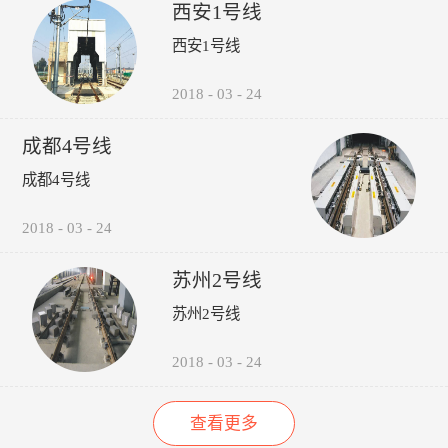
受电弓弓头异常、羊角变形、
议，包括:厂家选型建议、轮
的检修责任心以来，其车辆检
西安1号线
碳滑板磨耗、受电弓硬点冲
时机建议轨道打磨建议、轮对
修的运营故障（正线故障）呈
西安1号线
击、弓网温度、接触网磨耗、
润滑建议。 6、图形化:所
下降趋势（↓14%），而自检
接触网几何参数进行检测，对
有轮轨关系异常，无需到现场
故障（库内故障）呈上升趋势
接触网的悬挂部件异常状态进
验证，可通过轮录像及照片，
（↑35%），效果如下图所
2018
-
03
-
24
行智能识别。并具有对检测出
在显示终端进行人工校对检
示：“以往，我们对车辆的维
的超标数据进行自动报警和对
查。产品功能：1、系统实现
修维护依靠人工进行管理，时
成都4号线
数据和图像进行无线传输、记
自动采集、分析、计算、传输
间长了，车辆多了，管理就跟
录、分析、判断、评价功能。
通信功能，探测站实现无人值
不上了，人员变动，对维修维
成都4号线
守。2、自动检测通过车辆的
护工作影响很大，而诺丽科技
轮对踏面擦伤深度与面积、轮
的车辆检修管理系统全面解决
2018
-
03
-
24
缘厚度、轮缘高度、QR值、
了我们以往工作中的所有难
轮直径、轮对内侧距轮径...
题，员工更主动更有责任心
了，管理更规范标准了，我们
苏州2号线
现在的车辆维修维护管理工作
苏州2号线
上了一个新台阶了。” ——重
庆轨道交通公司的一名车辆检
修管理人员
2018
-
03
-
24
查看更多