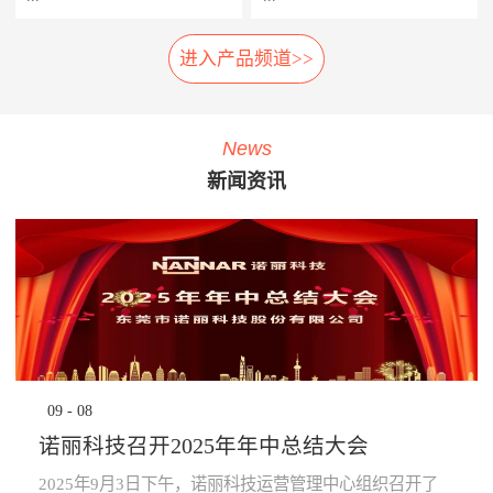
相应的应急措施，以防止故障
率，提高车辆设备的使用率，
扩大及危险的发生。 系统组
延长车辆设备的生命周期。
进入产品频道>>
车载弓网动态监测系统是一种
轮对在线检测系统安装在正线
成： 1、胎压传感器· 安装在
· 提升员工生产力：管理层通
车载受电弓实时自动化、动态
站端或车辆段的入段线上，具
走行轮、导向轮、稳定轮气门
过系统设定各项绩效指标，系
综合监测系统，在地铁车辆运
有车轮尺寸检测、圆周磨耗检
嘴上；2、接收器· 接收胎压传
统依据设定指标实时评定员工
行时，无需接触，即可自动检
测、踏面擦伤检测、轴箱温度
感器无线信号；3、中央处理
绩效，进行公开排名，并进行
News
测弓网状态和主要工作参数，
探测、制动闸片磨耗检测、自
系统主机· 负责数据收集处理
“公开、全貌、闭环”的分析及
新闻资讯
系统除了对弓网各种状态检测
动识别列车车号、自动判别行
运算，并对运行数据进行存
预警，可有效激励员工主动提
参数进行监测分类统计存储
车方向、自动测速、计辆计轴
储，通过车辆网络上传至
升生成力及执行力，起到了
外，还将自动记录每次被检测
及数据管理等功能，能做到故
TCMS网络监控终端。 系统
“指哪打哪”的调控指挥棒与全
的弓网状态异常时的图像及数
障定位及故障跟踪。通过计算
功能： · 导向轮胎压值及温度
员自主对照改善的作用。· 提
据。通过视觉分析技术，对受
机软件分析，实现对车辆轮对
的实时监测，并对异常状态报
升管理的水平：一方面，对车
电弓在行车时的状态监控，使
安全状态进行预报，使列检工
警；· 稳定轮胎压值及温度的
辆设备故障、检修效率等量化
列车员能够及时了解车辆受电
人及时发现并处理车辆故障，
实时监测，并对异常状态报
分析，将充分暴露管理的薄弱
弓故障，保证列车安全运
为列车安全运营保驾护航。
警；· 走行轮胎压值及温度的
环节，为有针对性提升管理水
行。 分系统： 1、车载数据采
产品子系统： 车号图像
实时监测，并对异常状态报
平提供依据；另一方面，系统
集分析部分· 高速相机、视频
识别系统 踏面擦伤图像探
警；· 通过对运行的数据进行
将“公开、全貌、闭环”的管理
09
-
08
摄像机、光源、电源、工控
测系统 位移不圆度探测系
分析校验，提前预知轮胎异常
理念通过IT技术落地和固化，
机、3G无线网络设备等。2、
统 轮对尺寸检测系统
状态进行预防性报警提
提升地铁运营企业运营管理能
诺丽科技召开2025年年中总结大会
公共网络· 通过公共网络进行
轴温在线检测系统 产品优
示。 产品优势： · 采用进口定
力。· 为决策提供依据：车辆
数据传输。· 网络可以采用
势： 1、体积小:采用了多
制的专业级精密胎压监测芯
设备健康状态、车辆检修作业
2025年9月3日下午，诺丽科技运营管理中心组织召开了