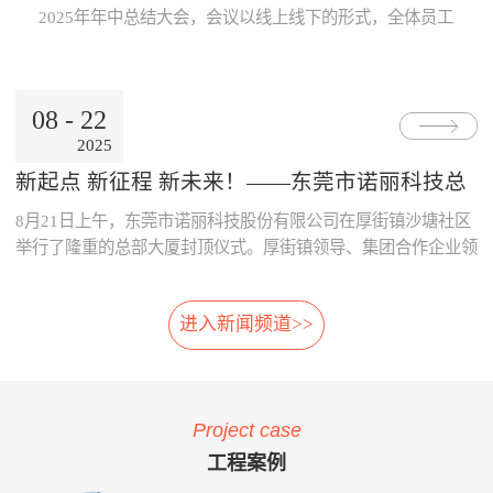
Internet公用网络，也可使用地
线激光专利技术，模块化设
片；· 系统采用了主要部件做
数据的及时、准确传递与分
2025年年中总结大会，会议以线上线下的形式，全体员工
铁的专用网络。3、数据处理
计，体积小，可方便选址，安
冗余备份；· 系统胎压传感器
析，为领导的地铁运营决策制
跨越空间齐聚一起，共同参与。本次大会既是对上半年工
中心· 数据存储、参数设置、
装在正线、出入段线、车库等
采用专利防漏技术，可承受
订提供了重要依据。· 减少运
作的复盘、也是对下半年发展的规划，为全员凝聚共识、
报表查询、Web发布。· 数据
所有列车经过的位置 2、免
6000KPa气压冲击不漏气；
营的成本：通过本系统可自
决胜全年目标加油助威！ 会上，董事长兼总经理朱晓
通过公网时，采用VPN技术。
改造:既可在建设期，也可在
· 系统采用先进的自诊断算
动、及时的汇总和分析维修成
08
-
22
东率先作《诺丽科技2025年上半年工作总结及下半年工作
4、用户终端· 移动用户终端
运营期，进行加装，安装于正
法，根据故障模式进行恢复控
本的明细，分析重要设备整个
2025
计划》报告，从多维度系统梳理上半年成果...
· 固定用户终端 系统功能： 当
线和库内时，无需土建改造、
制。
生命周期的维修成本，为提升
电动列车在线运行时，系统应
搭建专用检测棚等配套设
采购决策、控制维修成本提供
新起点 新征程 新未来！——东莞市诺丽科技总
能对受电弓与电网之间由于离
施。 3、免维护:核心元件
了依据，减少企业不必要的浪
部大厦喜封金顶，开启发展新篇章
8月21日上午，东莞市诺丽科技股份有限公司在厚街镇沙塘社区
线、硬点产生拉弧的现象、受
选用进口件，整体设计安装简
费。· 优化资源的配置：系统
电弓中心线偏移量、受电弓弓
便，远程监控，软件具备自动
提供的资源冲突检测预警功
举行了隆重的总部大厦封顶仪式。厚街镇领导、集团合作企业领
头异常缺失、受电弓羊角是否
修复，减少了进入轨行区维护
能，实现了人员、维修工具、
导等齐聚一堂，共同见证这一重要时刻！ 仪式现场，锣声响
变形等受电弓运行状态及电网
的不便。 4、自动月报:无
备品备件等资源配置的智能
起，气氛热烈喜庆，董事长朱晓东为舞狮点睛，为整个活动增添
的运行参数进行检测。并具有
需人工分析，系统自动出具智
化，合理的优化了人、财、物
进入新闻频道>>
了浓郁的传统韵味和欢快氛围。 随后，公司领导与嘉宾们一
对检测出的超标数据进行自动
能分析结果，提供检修月报，
资源。 项目案例与客户反
同登上楼顶，手持金...
报警和对数据和图像进行记
包括:磨耗分析、冲击分析踏
馈 o 重庆轨道公司项目 重庆
录、分析、判断、整理的功
面分析、轮对寿命分析、轮对
轨道公司2016年上线诺丽科技
能。 受电弓在线检测系统的
检修效果分析、轮对动平衡分
车辆检修管理系统，加强了工
Project case
主要功能如下：当电动列车在
析、轨道异常分析等。 5、
艺文件的执行力度，通过全貌
线运行时，系统对弓网运行情
自动方案:根据月报分析结
化、公开化、信息化系统自动
工程案例
况实时监测，对受电弓拉弧、
果，系统自动出具维修方案建
评价、月报分析，加强了员工