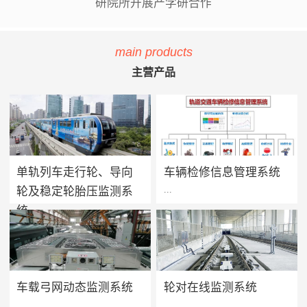
研院所开展产学研合作
main products
主营产品
单轨列车走行轮、导向
车辆检修信息管理系统
...
...
轮及稳定轮胎压监测系
统
单轨列车胎压监测系统用于实
方案价值 · 提升设备可靠性：
时监测单轨列车走行轮、导向
系统将车辆维保工作聚焦在提
轮及稳定轮的轮胎气压及温度
高设备可靠性上，促进被动维
值，当轮胎胎压过低、漏气或
保转向主动维保的进程，实现
车载弓网动态监测系统
轮对在线监测系统
爆胎时能够及时做出预报及报
设备健康状态预警及检修智能
...
...
警，告知司机及调度人员做出
化管理，减少车辆的正线故障