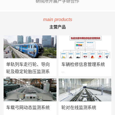
研院所开展产学研合作
main products
主营产品
单轨列车走行轮、导向
车辆检修信息管理系统
...
...
轮及稳定轮胎压监测系
统
单轨列车胎压监测系统用于实
方案价值 · 提升设备可靠性：
时监测单轨列车走行轮、导向
系统将车辆维保工作聚焦在提
轮及稳定轮的轮胎气压及温度
高设备可靠性上，促进被动维
值，当轮胎胎压过低、漏气或
保转向主动维保的进程，实现
车载弓网动态监测系统
轮对在线监测系统
爆胎时能够及时做出预报及报
设备健康状态预警及检修智能
...
...
警，告知司机及调度人员做出
化管理，减少车辆的正线故障