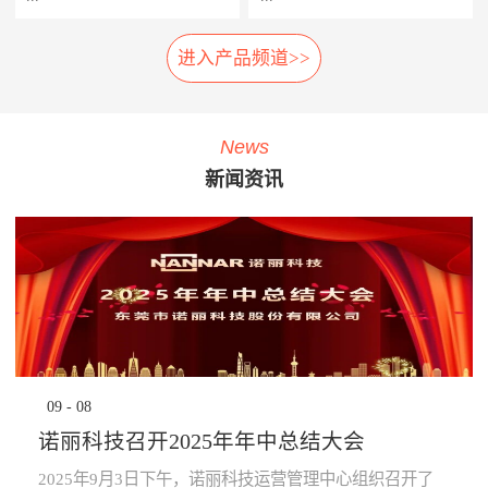
相应的应急措施，以防止故障
率，提高车辆设备的使用率，
扩大及危险的发生。 系统组
延长车辆设备的生命周期。
进入产品频道>>
车载弓网动态监测系统是一种
轮对在线检测系统安装在正线
成： 1、胎压传感器· 安装在
· 提升员工生产力：管理层通
车载受电弓实时自动化、动态
站端或车辆段的入段线上，具
走行轮、导向轮、稳定轮气门
过系统设定各项绩效指标，系
综合监测系统，在地铁车辆运
有车轮尺寸检测、圆周磨耗检
嘴上；2、接收器· 接收胎压传
统依据设定指标实时评定员工
行时，无需接触，即可自动检
测、踏面擦伤检测、轴箱温度
感器无线信号；3、中央处理
绩效，进行公开排名，并进行
News
测弓网状态和主要工作参数，
探测、制动闸片磨耗检测、自
系统主机· 负责数据收集处理
“公开、全貌、闭环”的分析及
新闻资讯
系统除了对弓网各种状态检测
动识别列车车号、自动判别行
运算，并对运行数据进行存
预警，可有效激励员工主动提
参数进行监测分类统计存储
车方向、自动测速、计辆计轴
储，通过车辆网络上传至
升生成力及执行力，起到了
外，还将自动记录每次被检测
及数据管理等功能，能做到故
TCMS网络监控终端。 系统
“指哪打哪”的调控指挥棒与全
的弓网状态异常时的图像及数
障定位及故障跟踪。通过计算
功能： · 导向轮胎压值及温度
员自主对照改善的作用。· 提
据。通过视觉分析技术，对受
机软件分析，实现对车辆轮对
的实时监测，并对异常状态报
升管理的水平：一方面，对车
电弓在行车时的状态监控，使
安全状态进行预报，使列检工
警；· 稳定轮胎压值及温度的
辆设备故障、检修效率等量化
列车员能够及时了解车辆受电
人及时发现并处理车辆故障，
实时监测，并对异常状态报
分析，将充分暴露管理的薄弱
弓故障，保证列车安全运
为列车安全运营保驾护航。
警；· 走行轮胎压值及温度的
环节，为有针对性提升管理水
行。 分系统： 1、车载数据采
产品子系统： 车号图像
实时监测，并对异常状态报
平提供依据；另一方面，系统
集分析部分· 高速相机、视频
识别系统 踏面擦伤图像探
警；· 通过对运行的数据进行
将“公开、全貌、闭环”的管理
09
-
08
摄像机、光源、电源、工控
测系统 位移不圆度探测系
分析校验，提前预知轮胎异常
理念通过IT技术落地和固化，
机、3G无线网络设备等。2、
统 轮对尺寸检测系统
状态进行预防性报警提
提升地铁运营企业运营管理能
诺丽科技召开2025年年中总结大会
公共网络· 通过公共网络进行
轴温在线检测系统 产品优
示。 产品优势： · 采用进口定
力。· 为决策提供依据：车辆
数据传输。· 网络可以采用
势： 1、体积小:采用了多
制的专业级精密胎压监测芯
设备健康状态、车辆检修作业
2025年9月3日下午，诺丽科技运营管理中心组织召开了