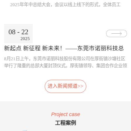
Internet公用网络，也可使用地
线激光专利技术，模块化设
片；· 系统采用了主要部件做
数据的及时、准确传递与分
2025年年中总结大会，会议以线上线下的形式，全体员工
铁的专用网络。3、数据处理
计，体积小，可方便选址，安
冗余备份；· 系统胎压传感器
析，为领导的地铁运营决策制
跨越空间齐聚一起，共同参与。本次大会既是对上半年工
中心· 数据存储、参数设置、
装在正线、出入段线、车库等
采用专利防漏技术，可承受
订提供了重要依据。· 减少运
作的复盘、也是对下半年发展的规划，为全员凝聚共识、
报表查询、Web发布。· 数据
所有列车经过的位置 2、免
6000KPa气压冲击不漏气；
营的成本：通过本系统可自
决胜全年目标加油助威！ 会上，董事长兼总经理朱晓
通过公网时，采用VPN技术。
改造:既可在建设期，也可在
· 系统采用先进的自诊断算
动、及时的汇总和分析维修成
08
-
22
东率先作《诺丽科技2025年上半年工作总结及下半年工作
4、用户终端· 移动用户终端
运营期，进行加装，安装于正
法，根据故障模式进行恢复控
本的明细，分析重要设备整个
2025
计划》报告，从多维度系统梳理上半年成果...
· 固定用户终端 系统功能： 当
线和库内时，无需土建改造、
制。
生命周期的维修成本，为提升
电动列车在线运行时，系统应
搭建专用检测棚等配套设
采购决策、控制维修成本提供
新起点 新征程 新未来！——东莞市诺丽科技总
能对受电弓与电网之间由于离
施。 3、免维护:核心元件
了依据，减少企业不必要的浪
部大厦喜封金顶，开启发展新篇章
8月21日上午，东莞市诺丽科技股份有限公司在厚街镇沙塘社区
线、硬点产生拉弧的现象、受
选用进口件，整体设计安装简
费。· 优化资源的配置：系统
电弓中心线偏移量、受电弓弓
便，远程监控，软件具备自动
提供的资源冲突检测预警功
举行了隆重的总部大厦封顶仪式。厚街镇领导、集团合作企业领
头异常缺失、受电弓羊角是否
修复，减少了进入轨行区维护
能，实现了人员、维修工具、
导等齐聚一堂，共同见证这一重要时刻！ 仪式现场，锣声响
变形等受电弓运行状态及电网
的不便。 4、自动月报:无
备品备件等资源配置的智能
起，气氛热烈喜庆，董事长朱晓东为舞狮点睛，为整个活动增添
的运行参数进行检测。并具有
需人工分析，系统自动出具智
化，合理的优化了人、财、物
进入新闻频道>>
了浓郁的传统韵味和欢快氛围。 随后，公司领导与嘉宾们一
对检测出的超标数据进行自动
能分析结果，提供检修月报，
资源。 项目案例与客户反
同登上楼顶，手持金...
报警和对数据和图像进行记
包括:磨耗分析、冲击分析踏
馈 o 重庆轨道公司项目 重庆
录、分析、判断、整理的功
面分析、轮对寿命分析、轮对
轨道公司2016年上线诺丽科技
能。 受电弓在线检测系统的
检修效果分析、轮对动平衡分
车辆检修管理系统，加强了工
Project case
主要功能如下：当电动列车在
析、轨道异常分析等。 5、
艺文件的执行力度，通过全貌
线运行时，系统对弓网运行情
自动方案:根据月报分析结
化、公开化、信息化系统自动
工程案例
况实时监测，对受电弓拉弧、
果，系统自动出具维修方案建
评价、月报分析，加强了员工