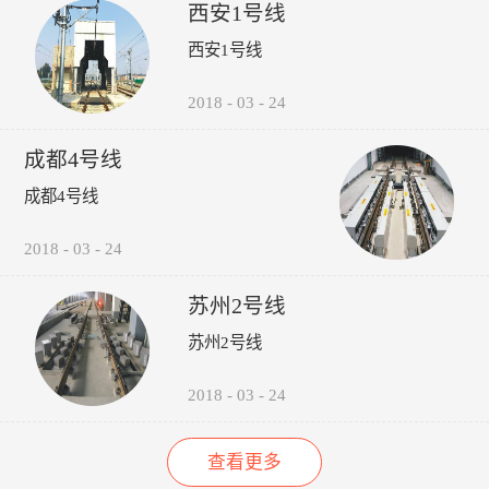
受电弓弓头异常、羊角变形、
议，包括:厂家选型建议、轮
的检修责任心以来，其车辆检
西安1号线
碳滑板磨耗、受电弓硬点冲
时机建议轨道打磨建议、轮对
修的运营故障（正线故障）呈
西安1号线
击、弓网温度、接触网磨耗、
润滑建议。 6、图形化:所
下降趋势（↓14%），而自检
接触网几何参数进行检测，对
有轮轨关系异常，无需到现场
故障（库内故障）呈上升趋势
接触网的悬挂部件异常状态进
验证，可通过轮录像及照片，
（↑35%），效果如下图所
2018
-
03
-
24
行智能识别。并具有对检测出
在显示终端进行人工校对检
示：“以往，我们对车辆的维
的超标数据进行自动报警和对
查。产品功能：1、系统实现
修维护依靠人工进行管理，时
成都4号线
数据和图像进行无线传输、记
自动采集、分析、计算、传输
间长了，车辆多了，管理就跟
录、分析、判断、评价功能。
通信功能，探测站实现无人值
不上了，人员变动，对维修维
成都4号线
守。2、自动检测通过车辆的
护工作影响很大，而诺丽科技
轮对踏面擦伤深度与面积、轮
的车辆检修管理系统全面解决
2018
-
03
-
24
缘厚度、轮缘高度、QR值、
了我们以往工作中的所有难
轮直径、轮对内侧距轮径...
题，员工更主动更有责任心
了，管理更规范标准了，我们
苏州2号线
现在的车辆维修维护管理工作
苏州2号线
上了一个新台阶了。” ——重
庆轨道交通公司的一名车辆检
修管理人员
2018
-
03
-
24
查看更多