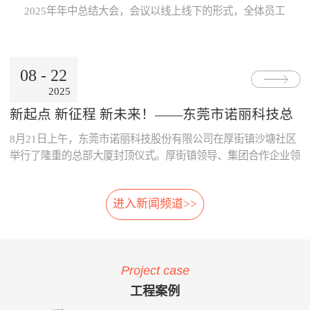
Internet公用网络，也可使用地
线激光专利技术，模块化设
片；· 系统采用了主要部件做
数据的及时、准确传递与分
2025年年中总结大会，会议以线上线下的形式，全体员工
铁的专用网络。3、数据处理
计，体积小，可方便选址，安
冗余备份；· 系统胎压传感器
析，为领导的地铁运营决策制
跨越空间齐聚一起，共同参与。本次大会既是对上半年工
中心· 数据存储、参数设置、
装在正线、出入段线、车库等
采用专利防漏技术，可承受
订提供了重要依据。· 减少运
作的复盘、也是对下半年发展的规划，为全员凝聚共识、
报表查询、Web发布。· 数据
所有列车经过的位置 2、免
6000KPa气压冲击不漏气；
营的成本：通过本系统可自
决胜全年目标加油助威！ 会上，董事长兼总经理朱晓
通过公网时，采用VPN技术。
改造:既可在建设期，也可在
· 系统采用先进的自诊断算
动、及时的汇总和分析维修成
08
-
22
东率先作《诺丽科技2025年上半年工作总结及下半年工作
4、用户终端· 移动用户终端
运营期，进行加装，安装于正
法，根据故障模式进行恢复控
本的明细，分析重要设备整个
2025
计划》报告，从多维度系统梳理上半年成果...
· 固定用户终端 系统功能： 当
线和库内时，无需土建改造、
制。
生命周期的维修成本，为提升
电动列车在线运行时，系统应
搭建专用检测棚等配套设
采购决策、控制维修成本提供
新起点 新征程 新未来！——东莞市诺丽科技总
能对受电弓与电网之间由于离
施。 3、免维护:核心元件
了依据，减少企业不必要的浪
部大厦喜封金顶，开启发展新篇章
8月21日上午，东莞市诺丽科技股份有限公司在厚街镇沙塘社区
线、硬点产生拉弧的现象、受
选用进口件，整体设计安装简
费。· 优化资源的配置：系统
电弓中心线偏移量、受电弓弓
便，远程监控，软件具备自动
提供的资源冲突检测预警功
举行了隆重的总部大厦封顶仪式。厚街镇领导、集团合作企业领
头异常缺失、受电弓羊角是否
修复，减少了进入轨行区维护
能，实现了人员、维修工具、
导等齐聚一堂，共同见证这一重要时刻！ 仪式现场，锣声响
变形等受电弓运行状态及电网
的不便。 4、自动月报:无
备品备件等资源配置的智能
起，气氛热烈喜庆，董事长朱晓东为舞狮点睛，为整个活动增添
的运行参数进行检测。并具有
需人工分析，系统自动出具智
化，合理的优化了人、财、物
进入新闻频道>>
了浓郁的传统韵味和欢快氛围。 随后，公司领导与嘉宾们一
对检测出的超标数据进行自动
能分析结果，提供检修月报，
资源。 项目案例与客户反
同登上楼顶，手持金...
报警和对数据和图像进行记
包括:磨耗分析、冲击分析踏
馈 o 重庆轨道公司项目 重庆
录、分析、判断、整理的功
面分析、轮对寿命分析、轮对
轨道公司2016年上线诺丽科技
能。 受电弓在线检测系统的
检修效果分析、轮对动平衡分
车辆检修管理系统，加强了工
Project case
主要功能如下：当电动列车在
析、轨道异常分析等。 5、
艺文件的执行力度，通过全貌
线运行时，系统对弓网运行情
自动方案:根据月报分析结
化、公开化、信息化系统自动
工程案例
况实时监测，对受电弓拉弧、
果，系统自动出具维修方案建
评价、月报分析，加强了员工