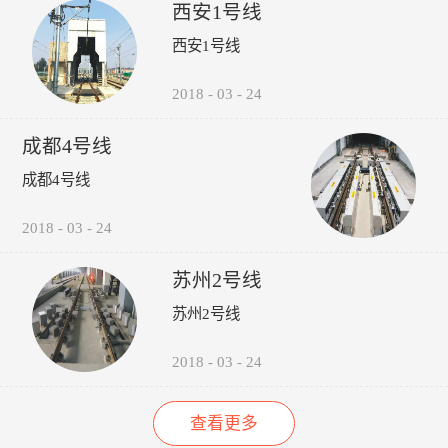
受电弓弓头异常、羊角变形、
议，包括:厂家选型建议、轮
的检修责任心以来，其车辆检
西安1号线
碳滑板磨耗、受电弓硬点冲
时机建议轨道打磨建议、轮对
修的运营故障（正线故障）呈
西安1号线
击、弓网温度、接触网磨耗、
润滑建议。 6、图形化:所
下降趋势（↓14%），而自检
接触网几何参数进行检测，对
有轮轨关系异常，无需到现场
故障（库内故障）呈上升趋势
接触网的悬挂部件异常状态进
验证，可通过轮录像及照片，
（↑35%），效果如下图所
2018
-
03
-
24
行智能识别。并具有对检测出
在显示终端进行人工校对检
示：“以往，我们对车辆的维
的超标数据进行自动报警和对
查。产品功能：1、系统实现
修维护依靠人工进行管理，时
成都4号线
数据和图像进行无线传输、记
自动采集、分析、计算、传输
间长了，车辆多了，管理就跟
录、分析、判断、评价功能。
通信功能，探测站实现无人值
不上了，人员变动，对维修维
成都4号线
守。2、自动检测通过车辆的
护工作影响很大，而诺丽科技
轮对踏面擦伤深度与面积、轮
的车辆检修管理系统全面解决
2018
-
03
-
24
缘厚度、轮缘高度、QR值、
了我们以往工作中的所有难
轮直径、轮对内侧距轮径...
题，员工更主动更有责任心
了，管理更规范标准了，我们
苏州2号线
现在的车辆维修维护管理工作
苏州2号线
上了一个新台阶了。” ——重
庆轨道交通公司的一名车辆检
修管理人员
2018
-
03
-
24
查看更多