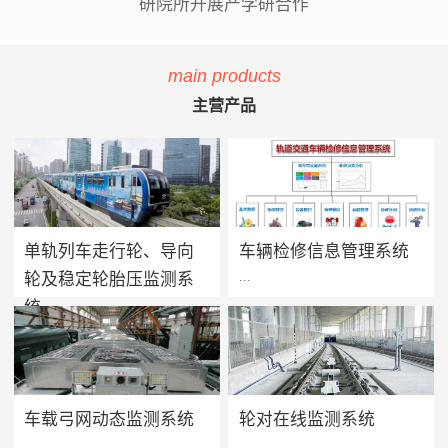
研院所开展产学研合作
main products
主营产品
单轨列车走行轮、导向
车辆检修信息管理系统
...
...
轮及稳定轮胎压监测系
统
单轨列车胎压监测系统用于实
方案价值 · 提升设备可靠性：
时监测单轨列车走行轮、导向
系统将车辆维保工作聚焦在提
轮及稳定轮的轮胎气压及温度
高设备可靠性上，促进被动维
值，当轮胎胎压过低、漏气或
保转向主动维保的进程，实现
车载弓网动态监测系统
轮对在线监测系统
爆胎时能够及时做出预报及报
设备健康状态预警及检修智能
...
...
警，告知司机及调度人员做出
化管理，减少车辆的正线故障