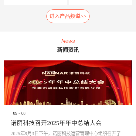
相应的应急措施，以防止故障
率，提高车辆设备的使用率，
扩大及危险的发生。 系统组
延长车辆设备的生命周期。
进入产品频道>>
车载弓网动态监测系统是一种
轮对在线检测系统安装在正线
成： 1、胎压传感器· 安装在
· 提升员工生产力：管理层通
车载受电弓实时自动化、动态
站端或车辆段的入段线上，具
走行轮、导向轮、稳定轮气门
过系统设定各项绩效指标，系
综合监测系统，在地铁车辆运
有车轮尺寸检测、圆周磨耗检
嘴上；2、接收器· 接收胎压传
统依据设定指标实时评定员工
行时，无需接触，即可自动检
测、踏面擦伤检测、轴箱温度
感器无线信号；3、中央处理
绩效，进行公开排名，并进行
News
测弓网状态和主要工作参数，
探测、制动闸片磨耗检测、自
系统主机· 负责数据收集处理
“公开、全貌、闭环”的分析及
新闻资讯
系统除了对弓网各种状态检测
动识别列车车号、自动判别行
运算，并对运行数据进行存
预警，可有效激励员工主动提
参数进行监测分类统计存储
车方向、自动测速、计辆计轴
储，通过车辆网络上传至
升生成力及执行力，起到了
外，还将自动记录每次被检测
及数据管理等功能，能做到故
TCMS网络监控终端。 系统
“指哪打哪”的调控指挥棒与全
的弓网状态异常时的图像及数
障定位及故障跟踪。通过计算
功能： · 导向轮胎压值及温度
员自主对照改善的作用。· 提
据。通过视觉分析技术，对受
机软件分析，实现对车辆轮对
的实时监测，并对异常状态报
升管理的水平：一方面，对车
电弓在行车时的状态监控，使
安全状态进行预报，使列检工
警；· 稳定轮胎压值及温度的
辆设备故障、检修效率等量化
列车员能够及时了解车辆受电
人及时发现并处理车辆故障，
实时监测，并对异常状态报
分析，将充分暴露管理的薄弱
弓故障，保证列车安全运
为列车安全运营保驾护航。
警；· 走行轮胎压值及温度的
环节，为有针对性提升管理水
行。 分系统： 1、车载数据采
产品子系统： 车号图像
实时监测，并对异常状态报
平提供依据；另一方面，系统
集分析部分· 高速相机、视频
识别系统 踏面擦伤图像探
警；· 通过对运行的数据进行
将“公开、全貌、闭环”的管理
09
-
08
摄像机、光源、电源、工控
测系统 位移不圆度探测系
分析校验，提前预知轮胎异常
理念通过IT技术落地和固化，
机、3G无线网络设备等。2、
统 轮对尺寸检测系统
状态进行预防性报警提
提升地铁运营企业运营管理能
诺丽科技召开2025年年中总结大会
公共网络· 通过公共网络进行
轴温在线检测系统 产品优
示。 产品优势： · 采用进口定
力。· 为决策提供依据：车辆
数据传输。· 网络可以采用
势： 1、体积小:采用了多
制的专业级精密胎压监测芯
设备健康状态、车辆检修作业
2025年9月3日下午，诺丽科技运营管理中心组织召开了