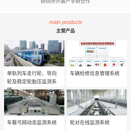
研院所开展产学研合作
main products
主营产品
单轨列车走行轮、导向
车辆检修信息管理系统
...
...
轮及稳定轮胎压监测系
统
单轨列车胎压监测系统用于实
方案价值 · 提升设备可靠性：
时监测单轨列车走行轮、导向
系统将车辆维保工作聚焦在提
轮及稳定轮的轮胎气压及温度
高设备可靠性上，促进被动维
值，当轮胎胎压过低、漏气或
保转向主动维保的进程，实现
车载弓网动态监测系统
轮对在线监测系统
爆胎时能够及时做出预报及报
设备健康状态预警及检修智能
...
...
警，告知司机及调度人员做出
化管理，减少车辆的正线故障