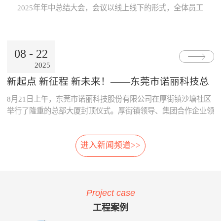
Internet公用网络，也可使用地
线激光专利技术，模块化设
片；· 系统采用了主要部件做
数据的及时、准确传递与分
2025年年中总结大会，会议以线上线下的形式，全体员工
铁的专用网络。3、数据处理
计，体积小，可方便选址，安
冗余备份；· 系统胎压传感器
析，为领导的地铁运营决策制
跨越空间齐聚一起，共同参与。本次大会既是对上半年工
中心· 数据存储、参数设置、
装在正线、出入段线、车库等
采用专利防漏技术，可承受
订提供了重要依据。· 减少运
作的复盘、也是对下半年发展的规划，为全员凝聚共识、
报表查询、Web发布。· 数据
所有列车经过的位置 2、免
6000KPa气压冲击不漏气；
营的成本：通过本系统可自
决胜全年目标加油助威！ 会上，董事长兼总经理朱晓
通过公网时，采用VPN技术。
改造:既可在建设期，也可在
· 系统采用先进的自诊断算
动、及时的汇总和分析维修成
08
-
22
东率先作《诺丽科技2025年上半年工作总结及下半年工作
4、用户终端· 移动用户终端
运营期，进行加装，安装于正
法，根据故障模式进行恢复控
本的明细，分析重要设备整个
2025
计划》报告，从多维度系统梳理上半年成果...
· 固定用户终端 系统功能： 当
线和库内时，无需土建改造、
制。
生命周期的维修成本，为提升
电动列车在线运行时，系统应
搭建专用检测棚等配套设
采购决策、控制维修成本提供
新起点 新征程 新未来！——东莞市诺丽科技总
能对受电弓与电网之间由于离
施。 3、免维护:核心元件
了依据，减少企业不必要的浪
部大厦喜封金顶，开启发展新篇章
8月21日上午，东莞市诺丽科技股份有限公司在厚街镇沙塘社区
线、硬点产生拉弧的现象、受
选用进口件，整体设计安装简
费。· 优化资源的配置：系统
电弓中心线偏移量、受电弓弓
便，远程监控，软件具备自动
提供的资源冲突检测预警功
举行了隆重的总部大厦封顶仪式。厚街镇领导、集团合作企业领
头异常缺失、受电弓羊角是否
修复，减少了进入轨行区维护
能，实现了人员、维修工具、
导等齐聚一堂，共同见证这一重要时刻！ 仪式现场，锣声响
变形等受电弓运行状态及电网
的不便。 4、自动月报:无
备品备件等资源配置的智能
起，气氛热烈喜庆，董事长朱晓东为舞狮点睛，为整个活动增添
的运行参数进行检测。并具有
需人工分析，系统自动出具智
化，合理的优化了人、财、物
进入新闻频道>>
了浓郁的传统韵味和欢快氛围。 随后，公司领导与嘉宾们一
对检测出的超标数据进行自动
能分析结果，提供检修月报，
资源。 项目案例与客户反
同登上楼顶，手持金...
报警和对数据和图像进行记
包括:磨耗分析、冲击分析踏
馈 o 重庆轨道公司项目 重庆
录、分析、判断、整理的功
面分析、轮对寿命分析、轮对
轨道公司2016年上线诺丽科技
能。 受电弓在线检测系统的
检修效果分析、轮对动平衡分
车辆检修管理系统，加强了工
Project case
主要功能如下：当电动列车在
析、轨道异常分析等。 5、
艺文件的执行力度，通过全貌
线运行时，系统对弓网运行情
自动方案:根据月报分析结
化、公开化、信息化系统自动
工程案例
况实时监测，对受电弓拉弧、
果，系统自动出具维修方案建
评价、月报分析，加强了员工