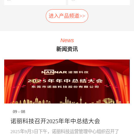
相应的应急措施，以防止故障
率，提高车辆设备的使用率，
扩大及危险的发生。 系统组
延长车辆设备的生命周期。
进入产品频道>>
车载弓网动态监测系统是一种
轮对在线检测系统安装在正线
成： 1、胎压传感器· 安装在
· 提升员工生产力：管理层通
车载受电弓实时自动化、动态
站端或车辆段的入段线上，具
走行轮、导向轮、稳定轮气门
过系统设定各项绩效指标，系
综合监测系统，在地铁车辆运
有车轮尺寸检测、圆周磨耗检
嘴上；2、接收器· 接收胎压传
统依据设定指标实时评定员工
行时，无需接触，即可自动检
测、踏面擦伤检测、轴箱温度
感器无线信号；3、中央处理
绩效，进行公开排名，并进行
News
测弓网状态和主要工作参数，
探测、制动闸片磨耗检测、自
系统主机· 负责数据收集处理
“公开、全貌、闭环”的分析及
新闻资讯
系统除了对弓网各种状态检测
动识别列车车号、自动判别行
运算，并对运行数据进行存
预警，可有效激励员工主动提
参数进行监测分类统计存储
车方向、自动测速、计辆计轴
储，通过车辆网络上传至
升生成力及执行力，起到了
外，还将自动记录每次被检测
及数据管理等功能，能做到故
TCMS网络监控终端。 系统
“指哪打哪”的调控指挥棒与全
的弓网状态异常时的图像及数
障定位及故障跟踪。通过计算
功能： · 导向轮胎压值及温度
员自主对照改善的作用。· 提
据。通过视觉分析技术，对受
机软件分析，实现对车辆轮对
的实时监测，并对异常状态报
升管理的水平：一方面，对车
电弓在行车时的状态监控，使
安全状态进行预报，使列检工
警；· 稳定轮胎压值及温度的
辆设备故障、检修效率等量化
列车员能够及时了解车辆受电
人及时发现并处理车辆故障，
实时监测，并对异常状态报
分析，将充分暴露管理的薄弱
弓故障，保证列车安全运
为列车安全运营保驾护航。
警；· 走行轮胎压值及温度的
环节，为有针对性提升管理水
行。 分系统： 1、车载数据采
产品子系统： 车号图像
实时监测，并对异常状态报
平提供依据；另一方面，系统
集分析部分· 高速相机、视频
识别系统 踏面擦伤图像探
警；· 通过对运行的数据进行
将“公开、全貌、闭环”的管理
09
-
08
摄像机、光源、电源、工控
测系统 位移不圆度探测系
分析校验，提前预知轮胎异常
理念通过IT技术落地和固化，
机、3G无线网络设备等。2、
统 轮对尺寸检测系统
状态进行预防性报警提
提升地铁运营企业运营管理能
诺丽科技召开2025年年中总结大会
公共网络· 通过公共网络进行
轴温在线检测系统 产品优
示。 产品优势： · 采用进口定
力。· 为决策提供依据：车辆
数据传输。· 网络可以采用
势： 1、体积小:采用了多
制的专业级精密胎压监测芯
设备健康状态、车辆检修作业
2025年9月3日下午，诺丽科技运营管理中心组织召开了