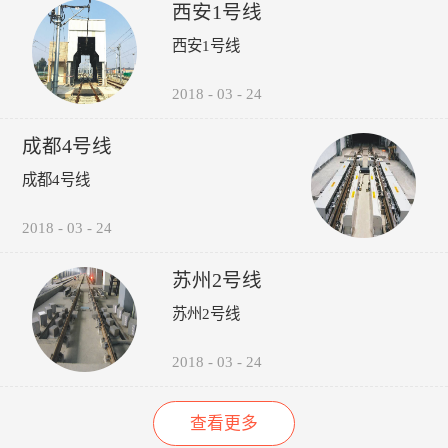
受电弓弓头异常、羊角变形、
议，包括:厂家选型建议、轮
的检修责任心以来，其车辆检
西安1号线
碳滑板磨耗、受电弓硬点冲
时机建议轨道打磨建议、轮对
修的运营故障（正线故障）呈
西安1号线
击、弓网温度、接触网磨耗、
润滑建议。 6、图形化:所
下降趋势（↓14%），而自检
接触网几何参数进行检测，对
有轮轨关系异常，无需到现场
故障（库内故障）呈上升趋势
接触网的悬挂部件异常状态进
验证，可通过轮录像及照片，
（↑35%），效果如下图所
2018
-
03
-
24
行智能识别。并具有对检测出
在显示终端进行人工校对检
示：“以往，我们对车辆的维
的超标数据进行自动报警和对
查。产品功能：1、系统实现
修维护依靠人工进行管理，时
成都4号线
数据和图像进行无线传输、记
自动采集、分析、计算、传输
间长了，车辆多了，管理就跟
录、分析、判断、评价功能。
通信功能，探测站实现无人值
不上了，人员变动，对维修维
成都4号线
守。2、自动检测通过车辆的
护工作影响很大，而诺丽科技
轮对踏面擦伤深度与面积、轮
的车辆检修管理系统全面解决
2018
-
03
-
24
缘厚度、轮缘高度、QR值、
了我们以往工作中的所有难
轮直径、轮对内侧距轮径...
题，员工更主动更有责任心
了，管理更规范标准了，我们
苏州2号线
现在的车辆维修维护管理工作
苏州2号线
上了一个新台阶了。” ——重
庆轨道交通公司的一名车辆检
修管理人员
2018
-
03
-
24
查看更多