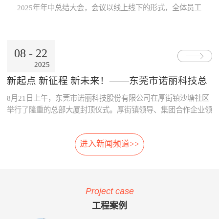
Internet公用网络，也可使用地
线激光专利技术，模块化设
片；· 系统采用了主要部件做
数据的及时、准确传递与分
2025年年中总结大会，会议以线上线下的形式，全体员工
铁的专用网络。3、数据处理
计，体积小，可方便选址，安
冗余备份；· 系统胎压传感器
析，为领导的地铁运营决策制
跨越空间齐聚一起，共同参与。本次大会既是对上半年工
中心· 数据存储、参数设置、
装在正线、出入段线、车库等
采用专利防漏技术，可承受
订提供了重要依据。· 减少运
作的复盘、也是对下半年发展的规划，为全员凝聚共识、
报表查询、Web发布。· 数据
所有列车经过的位置 2、免
6000KPa气压冲击不漏气；
营的成本：通过本系统可自
决胜全年目标加油助威！ 会上，董事长兼总经理朱晓
通过公网时，采用VPN技术。
改造:既可在建设期，也可在
· 系统采用先进的自诊断算
动、及时的汇总和分析维修成
08
-
22
东率先作《诺丽科技2025年上半年工作总结及下半年工作
4、用户终端· 移动用户终端
运营期，进行加装，安装于正
法，根据故障模式进行恢复控
本的明细，分析重要设备整个
2025
计划》报告，从多维度系统梳理上半年成果...
· 固定用户终端 系统功能： 当
线和库内时，无需土建改造、
制。
生命周期的维修成本，为提升
电动列车在线运行时，系统应
搭建专用检测棚等配套设
采购决策、控制维修成本提供
新起点 新征程 新未来！——东莞市诺丽科技总
能对受电弓与电网之间由于离
施。 3、免维护:核心元件
了依据，减少企业不必要的浪
部大厦喜封金顶，开启发展新篇章
8月21日上午，东莞市诺丽科技股份有限公司在厚街镇沙塘社区
线、硬点产生拉弧的现象、受
选用进口件，整体设计安装简
费。· 优化资源的配置：系统
电弓中心线偏移量、受电弓弓
便，远程监控，软件具备自动
提供的资源冲突检测预警功
举行了隆重的总部大厦封顶仪式。厚街镇领导、集团合作企业领
头异常缺失、受电弓羊角是否
修复，减少了进入轨行区维护
能，实现了人员、维修工具、
导等齐聚一堂，共同见证这一重要时刻！ 仪式现场，锣声响
变形等受电弓运行状态及电网
的不便。 4、自动月报:无
备品备件等资源配置的智能
起，气氛热烈喜庆，董事长朱晓东为舞狮点睛，为整个活动增添
的运行参数进行检测。并具有
需人工分析，系统自动出具智
化，合理的优化了人、财、物
进入新闻频道>>
了浓郁的传统韵味和欢快氛围。 随后，公司领导与嘉宾们一
对检测出的超标数据进行自动
能分析结果，提供检修月报，
资源。 项目案例与客户反
同登上楼顶，手持金...
报警和对数据和图像进行记
包括:磨耗分析、冲击分析踏
馈 o 重庆轨道公司项目 重庆
录、分析、判断、整理的功
面分析、轮对寿命分析、轮对
轨道公司2016年上线诺丽科技
能。 受电弓在线检测系统的
检修效果分析、轮对动平衡分
车辆检修管理系统，加强了工
Project case
主要功能如下：当电动列车在
析、轨道异常分析等。 5、
艺文件的执行力度，通过全貌
线运行时，系统对弓网运行情
自动方案:根据月报分析结
化、公开化、信息化系统自动
工程案例
况实时监测，对受电弓拉弧、
果，系统自动出具维修方案建
评价、月报分析，加强了员工