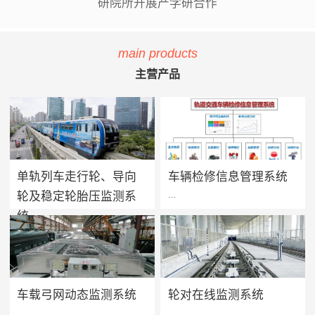
研院所开展产学研合作
main products
主营产品
单轨列车走行轮、导向
车辆检修信息管理系统
...
...
轮及稳定轮胎压监测系
统
单轨列车胎压监测系统用于实
方案价值 · 提升设备可靠性：
时监测单轨列车走行轮、导向
系统将车辆维保工作聚焦在提
轮及稳定轮的轮胎气压及温度
高设备可靠性上，促进被动维
值，当轮胎胎压过低、漏气或
保转向主动维保的进程，实现
车载弓网动态监测系统
轮对在线监测系统
爆胎时能够及时做出预报及报
设备健康状态预警及检修智能
...
...
警，告知司机及调度人员做出
化管理，减少车辆的正线故障