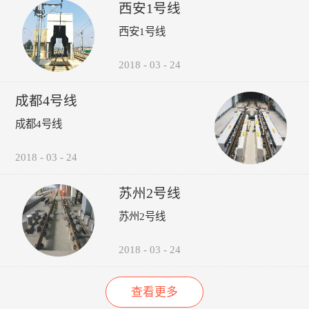
受电弓弓头异常、羊角变形、
议，包括:厂家选型建议、轮
的检修责任心以来，其车辆检
西安1号线
碳滑板磨耗、受电弓硬点冲
时机建议轨道打磨建议、轮对
修的运营故障（正线故障）呈
西安1号线
击、弓网温度、接触网磨耗、
润滑建议。 6、图形化:所
下降趋势（↓14%），而自检
接触网几何参数进行检测，对
有轮轨关系异常，无需到现场
故障（库内故障）呈上升趋势
接触网的悬挂部件异常状态进
验证，可通过轮录像及照片，
（↑35%），效果如下图所
2018
-
03
-
24
行智能识别。并具有对检测出
在显示终端进行人工校对检
示：“以往，我们对车辆的维
的超标数据进行自动报警和对
查。产品功能：1、系统实现
修维护依靠人工进行管理，时
成都4号线
数据和图像进行无线传输、记
自动采集、分析、计算、传输
间长了，车辆多了，管理就跟
录、分析、判断、评价功能。
通信功能，探测站实现无人值
不上了，人员变动，对维修维
成都4号线
守。2、自动检测通过车辆的
护工作影响很大，而诺丽科技
轮对踏面擦伤深度与面积、轮
的车辆检修管理系统全面解决
2018
-
03
-
24
缘厚度、轮缘高度、QR值、
了我们以往工作中的所有难
轮直径、轮对内侧距轮径...
题，员工更主动更有责任心
了，管理更规范标准了，我们
苏州2号线
现在的车辆维修维护管理工作
苏州2号线
上了一个新台阶了。” ——重
庆轨道交通公司的一名车辆检
修管理人员
2018
-
03
-
24
查看更多