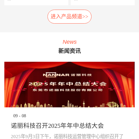
相应的应急措施，以防止故障
率，提高车辆设备的使用率，
扩大及危险的发生。 系统组
延长车辆设备的生命周期。
进入产品频道>>
车载弓网动态监测系统是一种
轮对在线检测系统安装在正线
成： 1、胎压传感器· 安装在
· 提升员工生产力：管理层通
车载受电弓实时自动化、动态
站端或车辆段的入段线上，具
走行轮、导向轮、稳定轮气门
过系统设定各项绩效指标，系
综合监测系统，在地铁车辆运
有车轮尺寸检测、圆周磨耗检
嘴上；2、接收器· 接收胎压传
统依据设定指标实时评定员工
行时，无需接触，即可自动检
测、踏面擦伤检测、轴箱温度
感器无线信号；3、中央处理
绩效，进行公开排名，并进行
News
测弓网状态和主要工作参数，
探测、制动闸片磨耗检测、自
系统主机· 负责数据收集处理
“公开、全貌、闭环”的分析及
新闻资讯
系统除了对弓网各种状态检测
动识别列车车号、自动判别行
运算，并对运行数据进行存
预警，可有效激励员工主动提
参数进行监测分类统计存储
车方向、自动测速、计辆计轴
储，通过车辆网络上传至
升生成力及执行力，起到了
外，还将自动记录每次被检测
及数据管理等功能，能做到故
TCMS网络监控终端。 系统
“指哪打哪”的调控指挥棒与全
的弓网状态异常时的图像及数
障定位及故障跟踪。通过计算
功能： · 导向轮胎压值及温度
员自主对照改善的作用。· 提
据。通过视觉分析技术，对受
机软件分析，实现对车辆轮对
的实时监测，并对异常状态报
升管理的水平：一方面，对车
电弓在行车时的状态监控，使
安全状态进行预报，使列检工
警；· 稳定轮胎压值及温度的
辆设备故障、检修效率等量化
列车员能够及时了解车辆受电
人及时发现并处理车辆故障，
实时监测，并对异常状态报
分析，将充分暴露管理的薄弱
弓故障，保证列车安全运
为列车安全运营保驾护航。
警；· 走行轮胎压值及温度的
环节，为有针对性提升管理水
行。 分系统： 1、车载数据采
产品子系统： 车号图像
实时监测，并对异常状态报
平提供依据；另一方面，系统
集分析部分· 高速相机、视频
识别系统 踏面擦伤图像探
警；· 通过对运行的数据进行
将“公开、全貌、闭环”的管理
09
-
08
摄像机、光源、电源、工控
测系统 位移不圆度探测系
分析校验，提前预知轮胎异常
理念通过IT技术落地和固化，
机、3G无线网络设备等。2、
统 轮对尺寸检测系统
状态进行预防性报警提
提升地铁运营企业运营管理能
诺丽科技召开2025年年中总结大会
公共网络· 通过公共网络进行
轴温在线检测系统 产品优
示。 产品优势： · 采用进口定
力。· 为决策提供依据：车辆
数据传输。· 网络可以采用
势： 1、体积小:采用了多
制的专业级精密胎压监测芯
设备健康状态、车辆检修作业
2025年9月3日下午，诺丽科技运营管理中心组织召开了