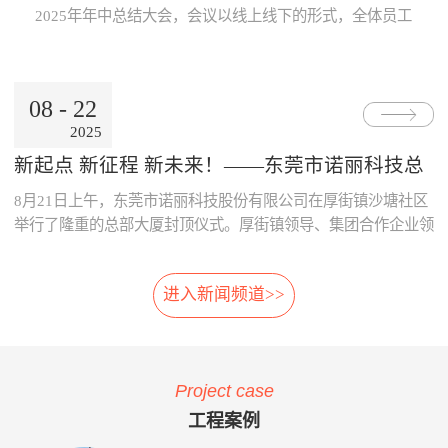
Internet公用网络，也可使用地
线激光专利技术，模块化设
片；· 系统采用了主要部件做
数据的及时、准确传递与分
2025年年中总结大会，会议以线上线下的形式，全体员工
铁的专用网络。3、数据处理
计，体积小，可方便选址，安
冗余备份；· 系统胎压传感器
析，为领导的地铁运营决策制
跨越空间齐聚一起，共同参与。本次大会既是对上半年工
中心· 数据存储、参数设置、
装在正线、出入段线、车库等
采用专利防漏技术，可承受
订提供了重要依据。· 减少运
作的复盘、也是对下半年发展的规划，为全员凝聚共识、
报表查询、Web发布。· 数据
所有列车经过的位置 2、免
6000KPa气压冲击不漏气；
营的成本：通过本系统可自
决胜全年目标加油助威！ 会上，董事长兼总经理朱晓
通过公网时，采用VPN技术。
改造:既可在建设期，也可在
· 系统采用先进的自诊断算
动、及时的汇总和分析维修成
08
-
22
东率先作《诺丽科技2025年上半年工作总结及下半年工作
4、用户终端· 移动用户终端
运营期，进行加装，安装于正
法，根据故障模式进行恢复控
本的明细，分析重要设备整个
2025
计划》报告，从多维度系统梳理上半年成果...
· 固定用户终端 系统功能： 当
线和库内时，无需土建改造、
制。
生命周期的维修成本，为提升
电动列车在线运行时，系统应
搭建专用检测棚等配套设
采购决策、控制维修成本提供
新起点 新征程 新未来！——东莞市诺丽科技总
能对受电弓与电网之间由于离
施。 3、免维护:核心元件
了依据，减少企业不必要的浪
部大厦喜封金顶，开启发展新篇章
8月21日上午，东莞市诺丽科技股份有限公司在厚街镇沙塘社区
线、硬点产生拉弧的现象、受
选用进口件，整体设计安装简
费。· 优化资源的配置：系统
电弓中心线偏移量、受电弓弓
便，远程监控，软件具备自动
提供的资源冲突检测预警功
举行了隆重的总部大厦封顶仪式。厚街镇领导、集团合作企业领
头异常缺失、受电弓羊角是否
修复，减少了进入轨行区维护
能，实现了人员、维修工具、
导等齐聚一堂，共同见证这一重要时刻！ 仪式现场，锣声响
变形等受电弓运行状态及电网
的不便。 4、自动月报:无
备品备件等资源配置的智能
起，气氛热烈喜庆，董事长朱晓东为舞狮点睛，为整个活动增添
的运行参数进行检测。并具有
需人工分析，系统自动出具智
化，合理的优化了人、财、物
进入新闻频道>>
了浓郁的传统韵味和欢快氛围。 随后，公司领导与嘉宾们一
对检测出的超标数据进行自动
能分析结果，提供检修月报，
资源。 项目案例与客户反
同登上楼顶，手持金...
报警和对数据和图像进行记
包括:磨耗分析、冲击分析踏
馈 o 重庆轨道公司项目 重庆
录、分析、判断、整理的功
面分析、轮对寿命分析、轮对
轨道公司2016年上线诺丽科技
能。 受电弓在线检测系统的
检修效果分析、轮对动平衡分
车辆检修管理系统，加强了工
Project case
主要功能如下：当电动列车在
析、轨道异常分析等。 5、
艺文件的执行力度，通过全貌
线运行时，系统对弓网运行情
自动方案:根据月报分析结
化、公开化、信息化系统自动
工程案例
况实时监测，对受电弓拉弧、
果，系统自动出具维修方案建
评价、月报分析，加强了员工