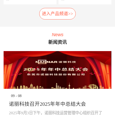
相应的应急措施，以防止故障
率，提高车辆设备的使用率，
扩大及危险的发生。 系统组
延长车辆设备的生命周期。
进入产品频道>>
车载弓网动态监测系统是一种
轮对在线检测系统安装在正线
成： 1、胎压传感器· 安装在
· 提升员工生产力：管理层通
车载受电弓实时自动化、动态
站端或车辆段的入段线上，具
走行轮、导向轮、稳定轮气门
过系统设定各项绩效指标，系
综合监测系统，在地铁车辆运
有车轮尺寸检测、圆周磨耗检
嘴上；2、接收器· 接收胎压传
统依据设定指标实时评定员工
行时，无需接触，即可自动检
测、踏面擦伤检测、轴箱温度
感器无线信号；3、中央处理
绩效，进行公开排名，并进行
News
测弓网状态和主要工作参数，
探测、制动闸片磨耗检测、自
系统主机· 负责数据收集处理
“公开、全貌、闭环”的分析及
新闻资讯
系统除了对弓网各种状态检测
动识别列车车号、自动判别行
运算，并对运行数据进行存
预警，可有效激励员工主动提
参数进行监测分类统计存储
车方向、自动测速、计辆计轴
储，通过车辆网络上传至
升生成力及执行力，起到了
外，还将自动记录每次被检测
及数据管理等功能，能做到故
TCMS网络监控终端。 系统
“指哪打哪”的调控指挥棒与全
的弓网状态异常时的图像及数
障定位及故障跟踪。通过计算
功能： · 导向轮胎压值及温度
员自主对照改善的作用。· 提
据。通过视觉分析技术，对受
机软件分析，实现对车辆轮对
的实时监测，并对异常状态报
升管理的水平：一方面，对车
电弓在行车时的状态监控，使
安全状态进行预报，使列检工
警；· 稳定轮胎压值及温度的
辆设备故障、检修效率等量化
列车员能够及时了解车辆受电
人及时发现并处理车辆故障，
实时监测，并对异常状态报
分析，将充分暴露管理的薄弱
弓故障，保证列车安全运
为列车安全运营保驾护航。
警；· 走行轮胎压值及温度的
环节，为有针对性提升管理水
行。 分系统： 1、车载数据采
产品子系统： 车号图像
实时监测，并对异常状态报
平提供依据；另一方面，系统
集分析部分· 高速相机、视频
识别系统 踏面擦伤图像探
警；· 通过对运行的数据进行
将“公开、全貌、闭环”的管理
09
-
08
摄像机、光源、电源、工控
测系统 位移不圆度探测系
分析校验，提前预知轮胎异常
理念通过IT技术落地和固化，
机、3G无线网络设备等。2、
统 轮对尺寸检测系统
状态进行预防性报警提
提升地铁运营企业运营管理能
诺丽科技召开2025年年中总结大会
公共网络· 通过公共网络进行
轴温在线检测系统 产品优
示。 产品优势： · 采用进口定
力。· 为决策提供依据：车辆
数据传输。· 网络可以采用
势： 1、体积小:采用了多
制的专业级精密胎压监测芯
设备健康状态、车辆检修作业
2025年9月3日下午，诺丽科技运营管理中心组织召开了