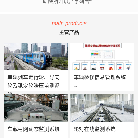
研院所开展产学研合作
main products
主营产品
单轨列车走行轮、导向
车辆检修信息管理系统
...
...
轮及稳定轮胎压监测系
统
单轨列车胎压监测系统用于实
方案价值 · 提升设备可靠性：
时监测单轨列车走行轮、导向
系统将车辆维保工作聚焦在提
轮及稳定轮的轮胎气压及温度
高设备可靠性上，促进被动维
值，当轮胎胎压过低、漏气或
保转向主动维保的进程，实现
车载弓网动态监测系统
轮对在线监测系统
爆胎时能够及时做出预报及报
设备健康状态预警及检修智能
...
...
警，告知司机及调度人员做出
化管理，减少车辆的正线故障