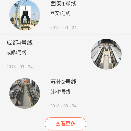
受电弓弓头异常、羊角变形、
议，包括:厂家选型建议、轮
的检修责任心以来，其车辆检
西安1号线
碳滑板磨耗、受电弓硬点冲
时机建议轨道打磨建议、轮对
修的运营故障（正线故障）呈
西安1号线
击、弓网温度、接触网磨耗、
润滑建议。 6、图形化:所
下降趋势（↓14%），而自检
接触网几何参数进行检测，对
有轮轨关系异常，无需到现场
故障（库内故障）呈上升趋势
接触网的悬挂部件异常状态进
验证，可通过轮录像及照片，
（↑35%），效果如下图所
2018
-
03
-
24
行智能识别。并具有对检测出
在显示终端进行人工校对检
示：“以往，我们对车辆的维
的超标数据进行自动报警和对
查。产品功能：1、系统实现
修维护依靠人工进行管理，时
成都4号线
数据和图像进行无线传输、记
自动采集、分析、计算、传输
间长了，车辆多了，管理就跟
录、分析、判断、评价功能。
通信功能，探测站实现无人值
不上了，人员变动，对维修维
成都4号线
守。2、自动检测通过车辆的
护工作影响很大，而诺丽科技
轮对踏面擦伤深度与面积、轮
的车辆检修管理系统全面解决
2018
-
03
-
24
缘厚度、轮缘高度、QR值、
了我们以往工作中的所有难
轮直径、轮对内侧距轮径...
题，员工更主动更有责任心
了，管理更规范标准了，我们
苏州2号线
现在的车辆维修维护管理工作
苏州2号线
上了一个新台阶了。” ——重
庆轨道交通公司的一名车辆检
修管理人员
2018
-
03
-
24
查看更多