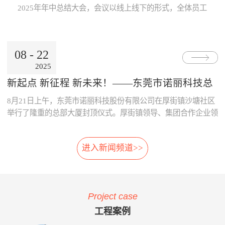
Internet公用网络，也可使用地
线激光专利技术，模块化设
片；· 系统采用了主要部件做
数据的及时、准确传递与分
2025年年中总结大会，会议以线上线下的形式，全体员工
铁的专用网络。3、数据处理
计，体积小，可方便选址，安
冗余备份；· 系统胎压传感器
析，为领导的地铁运营决策制
跨越空间齐聚一起，共同参与。本次大会既是对上半年工
中心· 数据存储、参数设置、
装在正线、出入段线、车库等
采用专利防漏技术，可承受
订提供了重要依据。· 减少运
作的复盘、也是对下半年发展的规划，为全员凝聚共识、
报表查询、Web发布。· 数据
所有列车经过的位置 2、免
6000KPa气压冲击不漏气；
营的成本：通过本系统可自
决胜全年目标加油助威！ 会上，董事长兼总经理朱晓
通过公网时，采用VPN技术。
改造:既可在建设期，也可在
· 系统采用先进的自诊断算
动、及时的汇总和分析维修成
08
-
22
东率先作《诺丽科技2025年上半年工作总结及下半年工作
4、用户终端· 移动用户终端
运营期，进行加装，安装于正
法，根据故障模式进行恢复控
本的明细，分析重要设备整个
2025
计划》报告，从多维度系统梳理上半年成果...
· 固定用户终端 系统功能： 当
线和库内时，无需土建改造、
制。
生命周期的维修成本，为提升
电动列车在线运行时，系统应
搭建专用检测棚等配套设
采购决策、控制维修成本提供
新起点 新征程 新未来！——东莞市诺丽科技总
能对受电弓与电网之间由于离
施。 3、免维护:核心元件
了依据，减少企业不必要的浪
部大厦喜封金顶，开启发展新篇章
8月21日上午，东莞市诺丽科技股份有限公司在厚街镇沙塘社区
线、硬点产生拉弧的现象、受
选用进口件，整体设计安装简
费。· 优化资源的配置：系统
电弓中心线偏移量、受电弓弓
便，远程监控，软件具备自动
提供的资源冲突检测预警功
举行了隆重的总部大厦封顶仪式。厚街镇领导、集团合作企业领
头异常缺失、受电弓羊角是否
修复，减少了进入轨行区维护
能，实现了人员、维修工具、
导等齐聚一堂，共同见证这一重要时刻！ 仪式现场，锣声响
变形等受电弓运行状态及电网
的不便。 4、自动月报:无
备品备件等资源配置的智能
起，气氛热烈喜庆，董事长朱晓东为舞狮点睛，为整个活动增添
的运行参数进行检测。并具有
需人工分析，系统自动出具智
化，合理的优化了人、财、物
进入新闻频道>>
了浓郁的传统韵味和欢快氛围。 随后，公司领导与嘉宾们一
对检测出的超标数据进行自动
能分析结果，提供检修月报，
资源。 项目案例与客户反
同登上楼顶，手持金...
报警和对数据和图像进行记
包括:磨耗分析、冲击分析踏
馈 o 重庆轨道公司项目 重庆
录、分析、判断、整理的功
面分析、轮对寿命分析、轮对
轨道公司2016年上线诺丽科技
能。 受电弓在线检测系统的
检修效果分析、轮对动平衡分
车辆检修管理系统，加强了工
Project case
主要功能如下：当电动列车在
析、轨道异常分析等。 5、
艺文件的执行力度，通过全貌
线运行时，系统对弓网运行情
自动方案:根据月报分析结
化、公开化、信息化系统自动
工程案例
况实时监测，对受电弓拉弧、
果，系统自动出具维修方案建
评价、月报分析，加强了员工