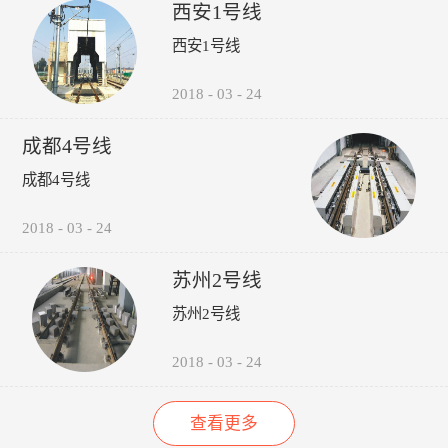
受电弓弓头异常、羊角变形、
议，包括:厂家选型建议、轮
的检修责任心以来，其车辆检
西安1号线
碳滑板磨耗、受电弓硬点冲
时机建议轨道打磨建议、轮对
修的运营故障（正线故障）呈
西安1号线
击、弓网温度、接触网磨耗、
润滑建议。 6、图形化:所
下降趋势（↓14%），而自检
接触网几何参数进行检测，对
有轮轨关系异常，无需到现场
故障（库内故障）呈上升趋势
接触网的悬挂部件异常状态进
验证，可通过轮录像及照片，
（↑35%），效果如下图所
2018
-
03
-
24
行智能识别。并具有对检测出
在显示终端进行人工校对检
示：“以往，我们对车辆的维
的超标数据进行自动报警和对
查。产品功能：1、系统实现
修维护依靠人工进行管理，时
成都4号线
数据和图像进行无线传输、记
自动采集、分析、计算、传输
间长了，车辆多了，管理就跟
录、分析、判断、评价功能。
通信功能，探测站实现无人值
不上了，人员变动，对维修维
成都4号线
守。2、自动检测通过车辆的
护工作影响很大，而诺丽科技
轮对踏面擦伤深度与面积、轮
的车辆检修管理系统全面解决
2018
-
03
-
24
缘厚度、轮缘高度、QR值、
了我们以往工作中的所有难
轮直径、轮对内侧距轮径...
题，员工更主动更有责任心
了，管理更规范标准了，我们
苏州2号线
现在的车辆维修维护管理工作
苏州2号线
上了一个新台阶了。” ——重
庆轨道交通公司的一名车辆检
修管理人员
2018
-
03
-
24
查看更多