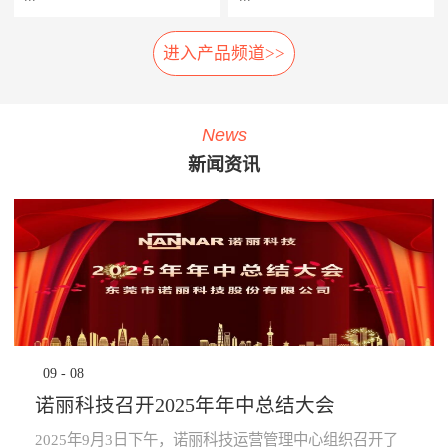
相应的应急措施，以防止故障
率，提高车辆设备的使用率，
扩大及危险的发生。 系统组
延长车辆设备的生命周期。
进入产品频道>>
车载弓网动态监测系统是一种
轮对在线检测系统安装在正线
成： 1、胎压传感器· 安装在
· 提升员工生产力：管理层通
车载受电弓实时自动化、动态
站端或车辆段的入段线上，具
走行轮、导向轮、稳定轮气门
过系统设定各项绩效指标，系
综合监测系统，在地铁车辆运
有车轮尺寸检测、圆周磨耗检
嘴上；2、接收器· 接收胎压传
统依据设定指标实时评定员工
行时，无需接触，即可自动检
测、踏面擦伤检测、轴箱温度
感器无线信号；3、中央处理
绩效，进行公开排名，并进行
News
测弓网状态和主要工作参数，
探测、制动闸片磨耗检测、自
系统主机· 负责数据收集处理
“公开、全貌、闭环”的分析及
新闻资讯
系统除了对弓网各种状态检测
动识别列车车号、自动判别行
运算，并对运行数据进行存
预警，可有效激励员工主动提
参数进行监测分类统计存储
车方向、自动测速、计辆计轴
储，通过车辆网络上传至
升生成力及执行力，起到了
外，还将自动记录每次被检测
及数据管理等功能，能做到故
TCMS网络监控终端。 系统
“指哪打哪”的调控指挥棒与全
的弓网状态异常时的图像及数
障定位及故障跟踪。通过计算
功能： · 导向轮胎压值及温度
员自主对照改善的作用。· 提
据。通过视觉分析技术，对受
机软件分析，实现对车辆轮对
的实时监测，并对异常状态报
升管理的水平：一方面，对车
电弓在行车时的状态监控，使
安全状态进行预报，使列检工
警；· 稳定轮胎压值及温度的
辆设备故障、检修效率等量化
列车员能够及时了解车辆受电
人及时发现并处理车辆故障，
实时监测，并对异常状态报
分析，将充分暴露管理的薄弱
弓故障，保证列车安全运
为列车安全运营保驾护航。
警；· 走行轮胎压值及温度的
环节，为有针对性提升管理水
行。 分系统： 1、车载数据采
产品子系统： 车号图像
实时监测，并对异常状态报
平提供依据；另一方面，系统
集分析部分· 高速相机、视频
识别系统 踏面擦伤图像探
警；· 通过对运行的数据进行
将“公开、全貌、闭环”的管理
09
-
08
摄像机、光源、电源、工控
测系统 位移不圆度探测系
分析校验，提前预知轮胎异常
理念通过IT技术落地和固化，
机、3G无线网络设备等。2、
统 轮对尺寸检测系统
状态进行预防性报警提
提升地铁运营企业运营管理能
诺丽科技召开2025年年中总结大会
公共网络· 通过公共网络进行
轴温在线检测系统 产品优
示。 产品优势： · 采用进口定
力。· 为决策提供依据：车辆
数据传输。· 网络可以采用
势： 1、体积小:采用了多
制的专业级精密胎压监测芯
设备健康状态、车辆检修作业
2025年9月3日下午，诺丽科技运营管理中心组织召开了