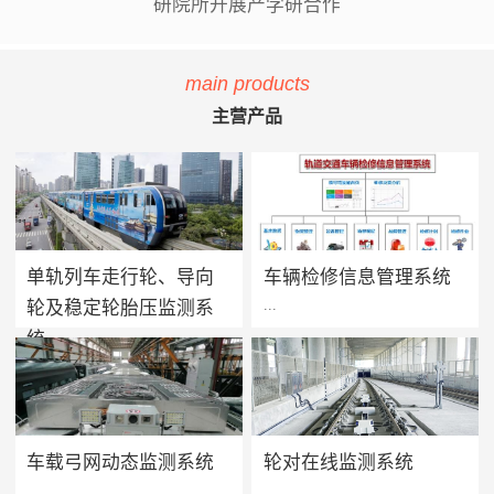
研院所开展产学研合作
main products
主营产品
单轨列车走行轮、导向
车辆检修信息管理系统
...
...
轮及稳定轮胎压监测系
统
单轨列车胎压监测系统用于实
方案价值 · 提升设备可靠性：
时监测单轨列车走行轮、导向
系统将车辆维保工作聚焦在提
轮及稳定轮的轮胎气压及温度
高设备可靠性上，促进被动维
值，当轮胎胎压过低、漏气或
保转向主动维保的进程，实现
车载弓网动态监测系统
轮对在线监测系统
爆胎时能够及时做出预报及报
设备健康状态预警及检修智能
...
...
警，告知司机及调度人员做出
化管理，减少车辆的正线故障