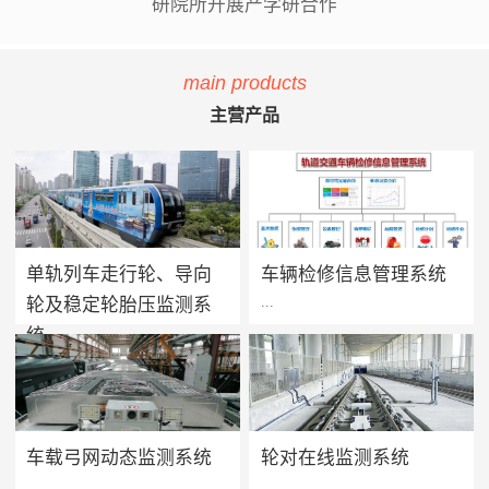
研院所开展产学研合作
main products
主营产品
单轨列车走行轮、导向
车辆检修信息管理系统
...
...
轮及稳定轮胎压监测系
统
单轨列车胎压监测系统用于实
方案价值 · 提升设备可靠性：
时监测单轨列车走行轮、导向
系统将车辆维保工作聚焦在提
轮及稳定轮的轮胎气压及温度
高设备可靠性上，促进被动维
值，当轮胎胎压过低、漏气或
保转向主动维保的进程，实现
车载弓网动态监测系统
轮对在线监测系统
爆胎时能够及时做出预报及报
设备健康状态预警及检修智能
...
...
警，告知司机及调度人员做出
化管理，减少车辆的正线故障