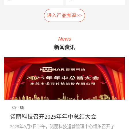
相应的应急措施，以防止故障
率，提高车辆设备的使用率，
扩大及危险的发生。 系统组
延长车辆设备的生命周期。
进入产品频道>>
车载弓网动态监测系统是一种
轮对在线检测系统安装在正线
成： 1、胎压传感器· 安装在
· 提升员工生产力：管理层通
车载受电弓实时自动化、动态
站端或车辆段的入段线上，具
走行轮、导向轮、稳定轮气门
过系统设定各项绩效指标，系
综合监测系统，在地铁车辆运
有车轮尺寸检测、圆周磨耗检
嘴上；2、接收器· 接收胎压传
统依据设定指标实时评定员工
行时，无需接触，即可自动检
测、踏面擦伤检测、轴箱温度
感器无线信号；3、中央处理
绩效，进行公开排名，并进行
News
测弓网状态和主要工作参数，
探测、制动闸片磨耗检测、自
系统主机· 负责数据收集处理
“公开、全貌、闭环”的分析及
新闻资讯
系统除了对弓网各种状态检测
动识别列车车号、自动判别行
运算，并对运行数据进行存
预警，可有效激励员工主动提
参数进行监测分类统计存储
车方向、自动测速、计辆计轴
储，通过车辆网络上传至
升生成力及执行力，起到了
外，还将自动记录每次被检测
及数据管理等功能，能做到故
TCMS网络监控终端。 系统
“指哪打哪”的调控指挥棒与全
的弓网状态异常时的图像及数
障定位及故障跟踪。通过计算
功能： · 导向轮胎压值及温度
员自主对照改善的作用。· 提
据。通过视觉分析技术，对受
机软件分析，实现对车辆轮对
的实时监测，并对异常状态报
升管理的水平：一方面，对车
电弓在行车时的状态监控，使
安全状态进行预报，使列检工
警；· 稳定轮胎压值及温度的
辆设备故障、检修效率等量化
列车员能够及时了解车辆受电
人及时发现并处理车辆故障，
实时监测，并对异常状态报
分析，将充分暴露管理的薄弱
弓故障，保证列车安全运
为列车安全运营保驾护航。
警；· 走行轮胎压值及温度的
环节，为有针对性提升管理水
行。 分系统： 1、车载数据采
产品子系统： 车号图像
实时监测，并对异常状态报
平提供依据；另一方面，系统
集分析部分· 高速相机、视频
识别系统 踏面擦伤图像探
警；· 通过对运行的数据进行
将“公开、全貌、闭环”的管理
09
-
08
摄像机、光源、电源、工控
测系统 位移不圆度探测系
分析校验，提前预知轮胎异常
理念通过IT技术落地和固化，
机、3G无线网络设备等。2、
统 轮对尺寸检测系统
状态进行预防性报警提
提升地铁运营企业运营管理能
诺丽科技召开2025年年中总结大会
公共网络· 通过公共网络进行
轴温在线检测系统 产品优
示。 产品优势： · 采用进口定
力。· 为决策提供依据：车辆
数据传输。· 网络可以采用
势： 1、体积小:采用了多
制的专业级精密胎压监测芯
设备健康状态、车辆检修作业
2025年9月3日下午，诺丽科技运营管理中心组织召开了