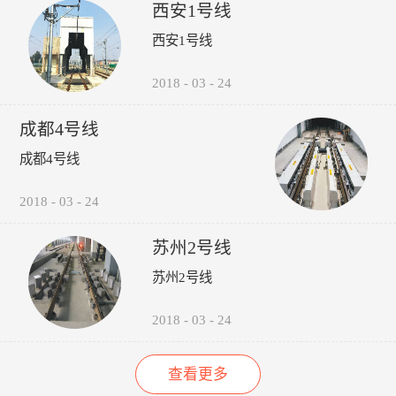
受电弓弓头异常、羊角变形、
议，包括:厂家选型建议、轮
的检修责任心以来，其车辆检
西安1号线
碳滑板磨耗、受电弓硬点冲
时机建议轨道打磨建议、轮对
修的运营故障（正线故障）呈
西安1号线
击、弓网温度、接触网磨耗、
润滑建议。 6、图形化:所
下降趋势（↓14%），而自检
接触网几何参数进行检测，对
有轮轨关系异常，无需到现场
故障（库内故障）呈上升趋势
接触网的悬挂部件异常状态进
验证，可通过轮录像及照片，
（↑35%），效果如下图所
2018
-
03
-
24
行智能识别。并具有对检测出
在显示终端进行人工校对检
示：“以往，我们对车辆的维
的超标数据进行自动报警和对
查。产品功能：1、系统实现
修维护依靠人工进行管理，时
成都4号线
数据和图像进行无线传输、记
自动采集、分析、计算、传输
间长了，车辆多了，管理就跟
录、分析、判断、评价功能。
通信功能，探测站实现无人值
不上了，人员变动，对维修维
成都4号线
守。2、自动检测通过车辆的
护工作影响很大，而诺丽科技
轮对踏面擦伤深度与面积、轮
的车辆检修管理系统全面解决
2018
-
03
-
24
缘厚度、轮缘高度、QR值、
了我们以往工作中的所有难
轮直径、轮对内侧距轮径...
题，员工更主动更有责任心
了，管理更规范标准了，我们
苏州2号线
现在的车辆维修维护管理工作
苏州2号线
上了一个新台阶了。” ——重
庆轨道交通公司的一名车辆检
修管理人员
2018
-
03
-
24
查看更多