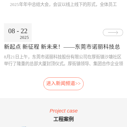
Internet公用网络，也可使用地
线激光专利技术，模块化设
片；· 系统采用了主要部件做
数据的及时、准确传递与分
2025年年中总结大会，会议以线上线下的形式，全体员工
铁的专用网络。3、数据处理
计，体积小，可方便选址，安
冗余备份；· 系统胎压传感器
析，为领导的地铁运营决策制
跨越空间齐聚一起，共同参与。本次大会既是对上半年工
中心· 数据存储、参数设置、
装在正线、出入段线、车库等
采用专利防漏技术，可承受
订提供了重要依据。· 减少运
作的复盘、也是对下半年发展的规划，为全员凝聚共识、
报表查询、Web发布。· 数据
所有列车经过的位置 2、免
6000KPa气压冲击不漏气；
营的成本：通过本系统可自
决胜全年目标加油助威！ 会上，董事长兼总经理朱晓
通过公网时，采用VPN技术。
改造:既可在建设期，也可在
· 系统采用先进的自诊断算
动、及时的汇总和分析维修成
08
-
22
东率先作《诺丽科技2025年上半年工作总结及下半年工作
4、用户终端· 移动用户终端
运营期，进行加装，安装于正
法，根据故障模式进行恢复控
本的明细，分析重要设备整个
2025
计划》报告，从多维度系统梳理上半年成果...
· 固定用户终端 系统功能： 当
线和库内时，无需土建改造、
制。
生命周期的维修成本，为提升
电动列车在线运行时，系统应
搭建专用检测棚等配套设
采购决策、控制维修成本提供
新起点 新征程 新未来！——东莞市诺丽科技总
能对受电弓与电网之间由于离
施。 3、免维护:核心元件
了依据，减少企业不必要的浪
部大厦喜封金顶，开启发展新篇章
8月21日上午，东莞市诺丽科技股份有限公司在厚街镇沙塘社区
线、硬点产生拉弧的现象、受
选用进口件，整体设计安装简
费。· 优化资源的配置：系统
电弓中心线偏移量、受电弓弓
便，远程监控，软件具备自动
提供的资源冲突检测预警功
举行了隆重的总部大厦封顶仪式。厚街镇领导、集团合作企业领
头异常缺失、受电弓羊角是否
修复，减少了进入轨行区维护
能，实现了人员、维修工具、
导等齐聚一堂，共同见证这一重要时刻！ 仪式现场，锣声响
变形等受电弓运行状态及电网
的不便。 4、自动月报:无
备品备件等资源配置的智能
起，气氛热烈喜庆，董事长朱晓东为舞狮点睛，为整个活动增添
的运行参数进行检测。并具有
需人工分析，系统自动出具智
化，合理的优化了人、财、物
进入新闻频道>>
了浓郁的传统韵味和欢快氛围。 随后，公司领导与嘉宾们一
对检测出的超标数据进行自动
能分析结果，提供检修月报，
资源。 项目案例与客户反
同登上楼顶，手持金...
报警和对数据和图像进行记
包括:磨耗分析、冲击分析踏
馈 o 重庆轨道公司项目 重庆
录、分析、判断、整理的功
面分析、轮对寿命分析、轮对
轨道公司2016年上线诺丽科技
能。 受电弓在线检测系统的
检修效果分析、轮对动平衡分
车辆检修管理系统，加强了工
Project case
主要功能如下：当电动列车在
析、轨道异常分析等。 5、
艺文件的执行力度，通过全貌
线运行时，系统对弓网运行情
自动方案:根据月报分析结
化、公开化、信息化系统自动
工程案例
况实时监测，对受电弓拉弧、
果，系统自动出具维修方案建
评价、月报分析，加强了员工