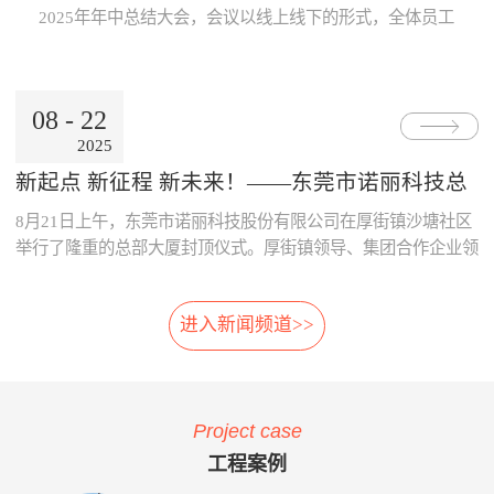
Internet公用网络，也可使用地
线激光专利技术，模块化设
片；· 系统采用了主要部件做
数据的及时、准确传递与分
2025年年中总结大会，会议以线上线下的形式，全体员工
铁的专用网络。3、数据处理
计，体积小，可方便选址，安
冗余备份；· 系统胎压传感器
析，为领导的地铁运营决策制
跨越空间齐聚一起，共同参与。本次大会既是对上半年工
中心· 数据存储、参数设置、
装在正线、出入段线、车库等
采用专利防漏技术，可承受
订提供了重要依据。· 减少运
作的复盘、也是对下半年发展的规划，为全员凝聚共识、
报表查询、Web发布。· 数据
所有列车经过的位置 2、免
6000KPa气压冲击不漏气；
营的成本：通过本系统可自
决胜全年目标加油助威！ 会上，董事长兼总经理朱晓
通过公网时，采用VPN技术。
改造:既可在建设期，也可在
· 系统采用先进的自诊断算
动、及时的汇总和分析维修成
08
-
22
东率先作《诺丽科技2025年上半年工作总结及下半年工作
4、用户终端· 移动用户终端
运营期，进行加装，安装于正
法，根据故障模式进行恢复控
本的明细，分析重要设备整个
2025
计划》报告，从多维度系统梳理上半年成果...
· 固定用户终端 系统功能： 当
线和库内时，无需土建改造、
制。
生命周期的维修成本，为提升
电动列车在线运行时，系统应
搭建专用检测棚等配套设
采购决策、控制维修成本提供
新起点 新征程 新未来！——东莞市诺丽科技总
能对受电弓与电网之间由于离
施。 3、免维护:核心元件
了依据，减少企业不必要的浪
部大厦喜封金顶，开启发展新篇章
8月21日上午，东莞市诺丽科技股份有限公司在厚街镇沙塘社区
线、硬点产生拉弧的现象、受
选用进口件，整体设计安装简
费。· 优化资源的配置：系统
电弓中心线偏移量、受电弓弓
便，远程监控，软件具备自动
提供的资源冲突检测预警功
举行了隆重的总部大厦封顶仪式。厚街镇领导、集团合作企业领
头异常缺失、受电弓羊角是否
修复，减少了进入轨行区维护
能，实现了人员、维修工具、
导等齐聚一堂，共同见证这一重要时刻！ 仪式现场，锣声响
变形等受电弓运行状态及电网
的不便。 4、自动月报:无
备品备件等资源配置的智能
起，气氛热烈喜庆，董事长朱晓东为舞狮点睛，为整个活动增添
的运行参数进行检测。并具有
需人工分析，系统自动出具智
化，合理的优化了人、财、物
进入新闻频道>>
了浓郁的传统韵味和欢快氛围。 随后，公司领导与嘉宾们一
对检测出的超标数据进行自动
能分析结果，提供检修月报，
资源。 项目案例与客户反
同登上楼顶，手持金...
报警和对数据和图像进行记
包括:磨耗分析、冲击分析踏
馈 o 重庆轨道公司项目 重庆
录、分析、判断、整理的功
面分析、轮对寿命分析、轮对
轨道公司2016年上线诺丽科技
能。 受电弓在线检测系统的
检修效果分析、轮对动平衡分
车辆检修管理系统，加强了工
Project case
主要功能如下：当电动列车在
析、轨道异常分析等。 5、
艺文件的执行力度，通过全貌
线运行时，系统对弓网运行情
自动方案:根据月报分析结
化、公开化、信息化系统自动
工程案例
况实时监测，对受电弓拉弧、
果，系统自动出具维修方案建
评价、月报分析，加强了员工