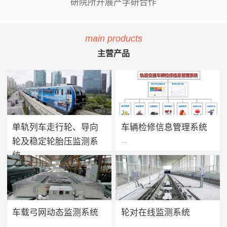
研院所开展产学研合作
main products
主营产品
单轨列车走行轮、导向
车辆检修信息管理系统
...
...
轮及稳定轮胎压监测系
统
单轨列车胎压监测系统用于实
方案价值 · 提升设备可靠性：
时监测单轨列车走行轮、导向
系统将车辆维保工作聚焦在提
轮及稳定轮的轮胎气压及温度
高设备可靠性上，促进被动维
值，当轮胎胎压过低、漏气或
保转向主动维保的进程，实现
车载弓网动态监测系统
轮对在线监测系统
爆胎时能够及时做出预报及报
设备健康状态预警及检修智能
...
...
警，告知司机及调度人员做出
化管理，减少车辆的正线故障