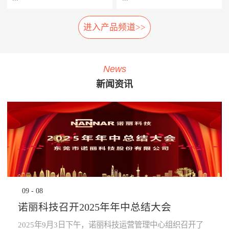
相应的应急措施，以防止故障
率，提高车辆设备的使用率，
扩大及危险的发生。 系统组
延长车辆设备的生命周期。
进入产品频道>>
车载弓网动态监测系统是一种
轮对在线检测系统安装在正线
成： 1、胎压传感器· 安装在
· 提升员工生产力：管理层通
车载受电弓实时自动化、动态
站端或车辆段的入段线上，具
走行轮、导向轮、稳定轮气门
过系统设定各项绩效指标，系
综合监测系统，在地铁车辆运
有车轮尺寸检测、圆周磨耗检
嘴上；2、接收器· 接收胎压传
统依据设定指标实时评定员工
行时，无需接触，即可自动检
测、踏面擦伤检测、轴箱温度
感器无线信号；3、中央处理
绩效，进行公开排名，并进行
News
测弓网状态和主要工作参数，
探测、制动闸片磨耗检测、自
系统主机· 负责数据收集处理
“公开、全貌、闭环”的分析及
新闻资讯
系统除了对弓网各种状态检测
动识别列车车号、自动判别行
运算，并对运行数据进行存
预警，可有效激励员工主动提
参数进行监测分类统计存储
车方向、自动测速、计辆计轴
储，通过车辆网络上传至
升生成力及执行力，起到了
外，还将自动记录每次被检测
及数据管理等功能，能做到故
TCMS网络监控终端。 系统
“指哪打哪”的调控指挥棒与全
的弓网状态异常时的图像及数
障定位及故障跟踪。通过计算
功能： · 导向轮胎压值及温度
员自主对照改善的作用。· 提
据。通过视觉分析技术，对受
机软件分析，实现对车辆轮对
的实时监测，并对异常状态报
升管理的水平：一方面，对车
电弓在行车时的状态监控，使
安全状态进行预报，使列检工
警；· 稳定轮胎压值及温度的
辆设备故障、检修效率等量化
列车员能够及时了解车辆受电
人及时发现并处理车辆故障，
实时监测，并对异常状态报
分析，将充分暴露管理的薄弱
弓故障，保证列车安全运
为列车安全运营保驾护航。
警；· 走行轮胎压值及温度的
环节，为有针对性提升管理水
行。 分系统： 1、车载数据采
产品子系统： 车号图像
实时监测，并对异常状态报
平提供依据；另一方面，系统
集分析部分· 高速相机、视频
识别系统 踏面擦伤图像探
警；· 通过对运行的数据进行
将“公开、全貌、闭环”的管理
09
-
08
摄像机、光源、电源、工控
测系统 位移不圆度探测系
分析校验，提前预知轮胎异常
理念通过IT技术落地和固化，
机、3G无线网络设备等。2、
统 轮对尺寸检测系统
状态进行预防性报警提
提升地铁运营企业运营管理能
诺丽科技召开2025年年中总结大会
公共网络· 通过公共网络进行
轴温在线检测系统 产品优
示。 产品优势： · 采用进口定
力。· 为决策提供依据：车辆
数据传输。· 网络可以采用
势： 1、体积小:采用了多
制的专业级精密胎压监测芯
设备健康状态、车辆检修作业
2025年9月3日下午，诺丽科技运营管理中心组织召开了