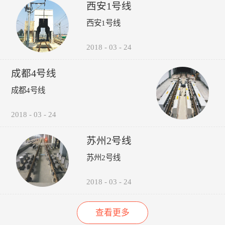
受电弓弓头异常、羊角变形、
议，包括:厂家选型建议、轮
的检修责任心以来，其车辆检
西安1号线
碳滑板磨耗、受电弓硬点冲
时机建议轨道打磨建议、轮对
修的运营故障（正线故障）呈
西安1号线
击、弓网温度、接触网磨耗、
润滑建议。 6、图形化:所
下降趋势（↓14%），而自检
接触网几何参数进行检测，对
有轮轨关系异常，无需到现场
故障（库内故障）呈上升趋势
接触网的悬挂部件异常状态进
验证，可通过轮录像及照片，
（↑35%），效果如下图所
2018
-
03
-
24
行智能识别。并具有对检测出
在显示终端进行人工校对检
示：“以往，我们对车辆的维
的超标数据进行自动报警和对
查。产品功能：1、系统实现
修维护依靠人工进行管理，时
成都4号线
数据和图像进行无线传输、记
自动采集、分析、计算、传输
间长了，车辆多了，管理就跟
录、分析、判断、评价功能。
通信功能，探测站实现无人值
不上了，人员变动，对维修维
成都4号线
守。2、自动检测通过车辆的
护工作影响很大，而诺丽科技
轮对踏面擦伤深度与面积、轮
的车辆检修管理系统全面解决
2018
-
03
-
24
缘厚度、轮缘高度、QR值、
了我们以往工作中的所有难
轮直径、轮对内侧距轮径...
题，员工更主动更有责任心
了，管理更规范标准了，我们
苏州2号线
现在的车辆维修维护管理工作
苏州2号线
上了一个新台阶了。” ——重
庆轨道交通公司的一名车辆检
修管理人员
2018
-
03
-
24
查看更多