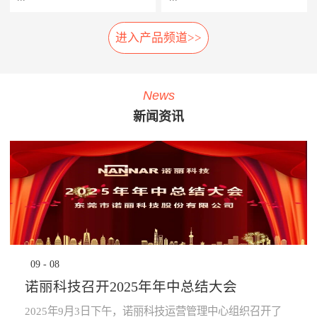
相应的应急措施，以防止故障
率，提高车辆设备的使用率，
扩大及危险的发生。 系统组
延长车辆设备的生命周期。
进入产品频道>>
车载弓网动态监测系统是一种
轮对在线检测系统安装在正线
成： 1、胎压传感器· 安装在
· 提升员工生产力：管理层通
车载受电弓实时自动化、动态
站端或车辆段的入段线上，具
走行轮、导向轮、稳定轮气门
过系统设定各项绩效指标，系
综合监测系统，在地铁车辆运
有车轮尺寸检测、圆周磨耗检
嘴上；2、接收器· 接收胎压传
统依据设定指标实时评定员工
行时，无需接触，即可自动检
测、踏面擦伤检测、轴箱温度
感器无线信号；3、中央处理
绩效，进行公开排名，并进行
News
测弓网状态和主要工作参数，
探测、制动闸片磨耗检测、自
系统主机· 负责数据收集处理
“公开、全貌、闭环”的分析及
新闻资讯
系统除了对弓网各种状态检测
动识别列车车号、自动判别行
运算，并对运行数据进行存
预警，可有效激励员工主动提
参数进行监测分类统计存储
车方向、自动测速、计辆计轴
储，通过车辆网络上传至
升生成力及执行力，起到了
外，还将自动记录每次被检测
及数据管理等功能，能做到故
TCMS网络监控终端。 系统
“指哪打哪”的调控指挥棒与全
的弓网状态异常时的图像及数
障定位及故障跟踪。通过计算
功能： · 导向轮胎压值及温度
员自主对照改善的作用。· 提
据。通过视觉分析技术，对受
机软件分析，实现对车辆轮对
的实时监测，并对异常状态报
升管理的水平：一方面，对车
电弓在行车时的状态监控，使
安全状态进行预报，使列检工
警；· 稳定轮胎压值及温度的
辆设备故障、检修效率等量化
列车员能够及时了解车辆受电
人及时发现并处理车辆故障，
实时监测，并对异常状态报
分析，将充分暴露管理的薄弱
弓故障，保证列车安全运
为列车安全运营保驾护航。
警；· 走行轮胎压值及温度的
环节，为有针对性提升管理水
行。 分系统： 1、车载数据采
产品子系统： 车号图像
实时监测，并对异常状态报
平提供依据；另一方面，系统
集分析部分· 高速相机、视频
识别系统 踏面擦伤图像探
警；· 通过对运行的数据进行
将“公开、全貌、闭环”的管理
09
-
08
摄像机、光源、电源、工控
测系统 位移不圆度探测系
分析校验，提前预知轮胎异常
理念通过IT技术落地和固化，
机、3G无线网络设备等。2、
统 轮对尺寸检测系统
状态进行预防性报警提
提升地铁运营企业运营管理能
诺丽科技召开2025年年中总结大会
公共网络· 通过公共网络进行
轴温在线检测系统 产品优
示。 产品优势： · 采用进口定
力。· 为决策提供依据：车辆
数据传输。· 网络可以采用
势： 1、体积小:采用了多
制的专业级精密胎压监测芯
设备健康状态、车辆检修作业
2025年9月3日下午，诺丽科技运营管理中心组织召开了