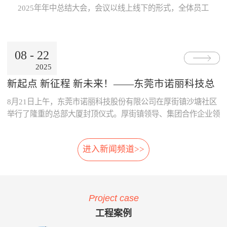
Internet公用网络，也可使用地
线激光专利技术，模块化设
片；· 系统采用了主要部件做
数据的及时、准确传递与分
2025年年中总结大会，会议以线上线下的形式，全体员工
铁的专用网络。3、数据处理
计，体积小，可方便选址，安
冗余备份；· 系统胎压传感器
析，为领导的地铁运营决策制
跨越空间齐聚一起，共同参与。本次大会既是对上半年工
中心· 数据存储、参数设置、
装在正线、出入段线、车库等
采用专利防漏技术，可承受
订提供了重要依据。· 减少运
作的复盘、也是对下半年发展的规划，为全员凝聚共识、
报表查询、Web发布。· 数据
所有列车经过的位置 2、免
6000KPa气压冲击不漏气；
营的成本：通过本系统可自
决胜全年目标加油助威！ 会上，董事长兼总经理朱晓
通过公网时，采用VPN技术。
改造:既可在建设期，也可在
· 系统采用先进的自诊断算
动、及时的汇总和分析维修成
08
-
22
东率先作《诺丽科技2025年上半年工作总结及下半年工作
4、用户终端· 移动用户终端
运营期，进行加装，安装于正
法，根据故障模式进行恢复控
本的明细，分析重要设备整个
2025
计划》报告，从多维度系统梳理上半年成果...
· 固定用户终端 系统功能： 当
线和库内时，无需土建改造、
制。
生命周期的维修成本，为提升
电动列车在线运行时，系统应
搭建专用检测棚等配套设
采购决策、控制维修成本提供
新起点 新征程 新未来！——东莞市诺丽科技总
能对受电弓与电网之间由于离
施。 3、免维护:核心元件
了依据，减少企业不必要的浪
部大厦喜封金顶，开启发展新篇章
8月21日上午，东莞市诺丽科技股份有限公司在厚街镇沙塘社区
线、硬点产生拉弧的现象、受
选用进口件，整体设计安装简
费。· 优化资源的配置：系统
电弓中心线偏移量、受电弓弓
便，远程监控，软件具备自动
提供的资源冲突检测预警功
举行了隆重的总部大厦封顶仪式。厚街镇领导、集团合作企业领
头异常缺失、受电弓羊角是否
修复，减少了进入轨行区维护
能，实现了人员、维修工具、
导等齐聚一堂，共同见证这一重要时刻！ 仪式现场，锣声响
变形等受电弓运行状态及电网
的不便。 4、自动月报:无
备品备件等资源配置的智能
起，气氛热烈喜庆，董事长朱晓东为舞狮点睛，为整个活动增添
的运行参数进行检测。并具有
需人工分析，系统自动出具智
化，合理的优化了人、财、物
进入新闻频道>>
了浓郁的传统韵味和欢快氛围。 随后，公司领导与嘉宾们一
对检测出的超标数据进行自动
能分析结果，提供检修月报，
资源。 项目案例与客户反
同登上楼顶，手持金...
报警和对数据和图像进行记
包括:磨耗分析、冲击分析踏
馈 o 重庆轨道公司项目 重庆
录、分析、判断、整理的功
面分析、轮对寿命分析、轮对
轨道公司2016年上线诺丽科技
能。 受电弓在线检测系统的
检修效果分析、轮对动平衡分
车辆检修管理系统，加强了工
Project case
主要功能如下：当电动列车在
析、轨道异常分析等。 5、
艺文件的执行力度，通过全貌
线运行时，系统对弓网运行情
自动方案:根据月报分析结
化、公开化、信息化系统自动
工程案例
况实时监测，对受电弓拉弧、
果，系统自动出具维修方案建
评价、月报分析，加强了员工