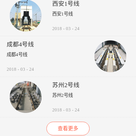
受电弓弓头异常、羊角变形、
议，包括:厂家选型建议、轮
的检修责任心以来，其车辆检
西安1号线
碳滑板磨耗、受电弓硬点冲
时机建议轨道打磨建议、轮对
修的运营故障（正线故障）呈
西安1号线
击、弓网温度、接触网磨耗、
润滑建议。 6、图形化:所
下降趋势（↓14%），而自检
接触网几何参数进行检测，对
有轮轨关系异常，无需到现场
故障（库内故障）呈上升趋势
接触网的悬挂部件异常状态进
验证，可通过轮录像及照片，
（↑35%），效果如下图所
2018
-
03
-
24
行智能识别。并具有对检测出
在显示终端进行人工校对检
示：“以往，我们对车辆的维
的超标数据进行自动报警和对
查。产品功能：1、系统实现
修维护依靠人工进行管理，时
成都4号线
数据和图像进行无线传输、记
自动采集、分析、计算、传输
间长了，车辆多了，管理就跟
录、分析、判断、评价功能。
通信功能，探测站实现无人值
不上了，人员变动，对维修维
成都4号线
守。2、自动检测通过车辆的
护工作影响很大，而诺丽科技
轮对踏面擦伤深度与面积、轮
的车辆检修管理系统全面解决
2018
-
03
-
24
缘厚度、轮缘高度、QR值、
了我们以往工作中的所有难
轮直径、轮对内侧距轮径...
题，员工更主动更有责任心
了，管理更规范标准了，我们
苏州2号线
现在的车辆维修维护管理工作
苏州2号线
上了一个新台阶了。” ——重
庆轨道交通公司的一名车辆检
修管理人员
2018
-
03
-
24
查看更多