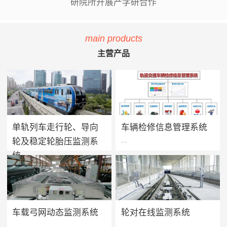
研院所开展产学研合作
main products
主营产品
单轨列车走行轮、导向
车辆检修信息管理系统
...
...
轮及稳定轮胎压监测系
统
单轨列车胎压监测系统用于实
方案价值 · 提升设备可靠性：
时监测单轨列车走行轮、导向
系统将车辆维保工作聚焦在提
轮及稳定轮的轮胎气压及温度
高设备可靠性上，促进被动维
值，当轮胎胎压过低、漏气或
保转向主动维保的进程，实现
车载弓网动态监测系统
轮对在线监测系统
爆胎时能够及时做出预报及报
设备健康状态预警及检修智能
...
...
警，告知司机及调度人员做出
化管理，减少车辆的正线故障