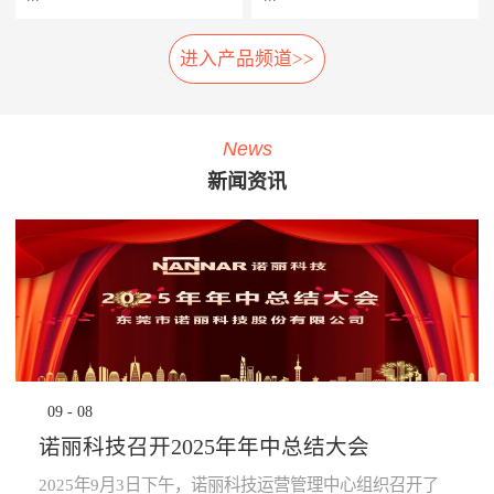
相应的应急措施，以防止故障
率，提高车辆设备的使用率，
扩大及危险的发生。 系统组
延长车辆设备的生命周期。
进入产品频道>>
车载弓网动态监测系统是一种
轮对在线检测系统安装在正线
成： 1、胎压传感器· 安装在
· 提升员工生产力：管理层通
车载受电弓实时自动化、动态
站端或车辆段的入段线上，具
走行轮、导向轮、稳定轮气门
过系统设定各项绩效指标，系
综合监测系统，在地铁车辆运
有车轮尺寸检测、圆周磨耗检
嘴上；2、接收器· 接收胎压传
统依据设定指标实时评定员工
行时，无需接触，即可自动检
测、踏面擦伤检测、轴箱温度
感器无线信号；3、中央处理
绩效，进行公开排名，并进行
News
测弓网状态和主要工作参数，
探测、制动闸片磨耗检测、自
系统主机· 负责数据收集处理
“公开、全貌、闭环”的分析及
新闻资讯
系统除了对弓网各种状态检测
动识别列车车号、自动判别行
运算，并对运行数据进行存
预警，可有效激励员工主动提
参数进行监测分类统计存储
车方向、自动测速、计辆计轴
储，通过车辆网络上传至
升生成力及执行力，起到了
外，还将自动记录每次被检测
及数据管理等功能，能做到故
TCMS网络监控终端。 系统
“指哪打哪”的调控指挥棒与全
的弓网状态异常时的图像及数
障定位及故障跟踪。通过计算
功能： · 导向轮胎压值及温度
员自主对照改善的作用。· 提
据。通过视觉分析技术，对受
机软件分析，实现对车辆轮对
的实时监测，并对异常状态报
升管理的水平：一方面，对车
电弓在行车时的状态监控，使
安全状态进行预报，使列检工
警；· 稳定轮胎压值及温度的
辆设备故障、检修效率等量化
列车员能够及时了解车辆受电
人及时发现并处理车辆故障，
实时监测，并对异常状态报
分析，将充分暴露管理的薄弱
弓故障，保证列车安全运
为列车安全运营保驾护航。
警；· 走行轮胎压值及温度的
环节，为有针对性提升管理水
行。 分系统： 1、车载数据采
产品子系统： 车号图像
实时监测，并对异常状态报
平提供依据；另一方面，系统
集分析部分· 高速相机、视频
识别系统 踏面擦伤图像探
警；· 通过对运行的数据进行
将“公开、全貌、闭环”的管理
09
-
08
摄像机、光源、电源、工控
测系统 位移不圆度探测系
分析校验，提前预知轮胎异常
理念通过IT技术落地和固化，
机、3G无线网络设备等。2、
统 轮对尺寸检测系统
状态进行预防性报警提
提升地铁运营企业运营管理能
诺丽科技召开2025年年中总结大会
公共网络· 通过公共网络进行
轴温在线检测系统 产品优
示。 产品优势： · 采用进口定
力。· 为决策提供依据：车辆
数据传输。· 网络可以采用
势： 1、体积小:采用了多
制的专业级精密胎压监测芯
设备健康状态、车辆检修作业
2025年9月3日下午，诺丽科技运营管理中心组织召开了