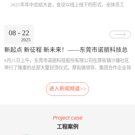
Internet公用网络，也可使用地
线激光专利技术，模块化设
片；· 系统采用了主要部件做
数据的及时、准确传递与分
2025年年中总结大会，会议以线上线下的形式，全体员工
铁的专用网络。3、数据处理
计，体积小，可方便选址，安
冗余备份；· 系统胎压传感器
析，为领导的地铁运营决策制
跨越空间齐聚一起，共同参与。本次大会既是对上半年工
中心· 数据存储、参数设置、
装在正线、出入段线、车库等
采用专利防漏技术，可承受
订提供了重要依据。· 减少运
作的复盘、也是对下半年发展的规划，为全员凝聚共识、
报表查询、Web发布。· 数据
所有列车经过的位置 2、免
6000KPa气压冲击不漏气；
营的成本：通过本系统可自
决胜全年目标加油助威！ 会上，董事长兼总经理朱晓
通过公网时，采用VPN技术。
改造:既可在建设期，也可在
· 系统采用先进的自诊断算
动、及时的汇总和分析维修成
08
-
22
东率先作《诺丽科技2025年上半年工作总结及下半年工作
4、用户终端· 移动用户终端
运营期，进行加装，安装于正
法，根据故障模式进行恢复控
本的明细，分析重要设备整个
2025
计划》报告，从多维度系统梳理上半年成果...
· 固定用户终端 系统功能： 当
线和库内时，无需土建改造、
制。
生命周期的维修成本，为提升
电动列车在线运行时，系统应
搭建专用检测棚等配套设
采购决策、控制维修成本提供
新起点 新征程 新未来！——东莞市诺丽科技总
能对受电弓与电网之间由于离
施。 3、免维护:核心元件
了依据，减少企业不必要的浪
部大厦喜封金顶，开启发展新篇章
8月21日上午，东莞市诺丽科技股份有限公司在厚街镇沙塘社区
线、硬点产生拉弧的现象、受
选用进口件，整体设计安装简
费。· 优化资源的配置：系统
电弓中心线偏移量、受电弓弓
便，远程监控，软件具备自动
提供的资源冲突检测预警功
举行了隆重的总部大厦封顶仪式。厚街镇领导、集团合作企业领
头异常缺失、受电弓羊角是否
修复，减少了进入轨行区维护
能，实现了人员、维修工具、
导等齐聚一堂，共同见证这一重要时刻！ 仪式现场，锣声响
变形等受电弓运行状态及电网
的不便。 4、自动月报:无
备品备件等资源配置的智能
起，气氛热烈喜庆，董事长朱晓东为舞狮点睛，为整个活动增添
的运行参数进行检测。并具有
需人工分析，系统自动出具智
化，合理的优化了人、财、物
进入新闻频道>>
了浓郁的传统韵味和欢快氛围。 随后，公司领导与嘉宾们一
对检测出的超标数据进行自动
能分析结果，提供检修月报，
资源。 项目案例与客户反
同登上楼顶，手持金...
报警和对数据和图像进行记
包括:磨耗分析、冲击分析踏
馈 o 重庆轨道公司项目 重庆
录、分析、判断、整理的功
面分析、轮对寿命分析、轮对
轨道公司2016年上线诺丽科技
能。 受电弓在线检测系统的
检修效果分析、轮对动平衡分
车辆检修管理系统，加强了工
Project case
主要功能如下：当电动列车在
析、轨道异常分析等。 5、
艺文件的执行力度，通过全貌
线运行时，系统对弓网运行情
自动方案:根据月报分析结
化、公开化、信息化系统自动
工程案例
况实时监测，对受电弓拉弧、
果，系统自动出具维修方案建
评价、月报分析，加强了员工