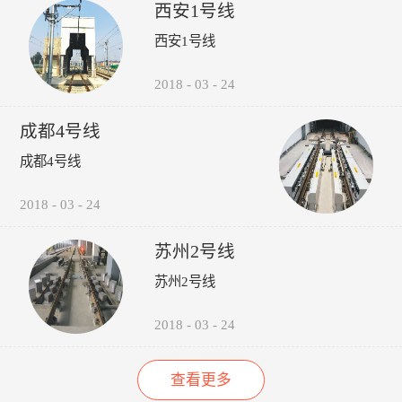
受电弓弓头异常、羊角变形、
议，包括:厂家选型建议、轮
的检修责任心以来，其车辆检
西安1号线
碳滑板磨耗、受电弓硬点冲
时机建议轨道打磨建议、轮对
修的运营故障（正线故障）呈
西安1号线
击、弓网温度、接触网磨耗、
润滑建议。 6、图形化:所
下降趋势（↓14%），而自检
接触网几何参数进行检测，对
有轮轨关系异常，无需到现场
故障（库内故障）呈上升趋势
接触网的悬挂部件异常状态进
验证，可通过轮录像及照片，
（↑35%），效果如下图所
2018
-
03
-
24
行智能识别。并具有对检测出
在显示终端进行人工校对检
示：“以往，我们对车辆的维
的超标数据进行自动报警和对
查。产品功能：1、系统实现
修维护依靠人工进行管理，时
成都4号线
数据和图像进行无线传输、记
自动采集、分析、计算、传输
间长了，车辆多了，管理就跟
录、分析、判断、评价功能。
通信功能，探测站实现无人值
不上了，人员变动，对维修维
成都4号线
守。2、自动检测通过车辆的
护工作影响很大，而诺丽科技
轮对踏面擦伤深度与面积、轮
的车辆检修管理系统全面解决
2018
-
03
-
24
缘厚度、轮缘高度、QR值、
了我们以往工作中的所有难
轮直径、轮对内侧距轮径...
题，员工更主动更有责任心
了，管理更规范标准了，我们
苏州2号线
现在的车辆维修维护管理工作
苏州2号线
上了一个新台阶了。” ——重
庆轨道交通公司的一名车辆检
修管理人员
2018
-
03
-
24
查看更多