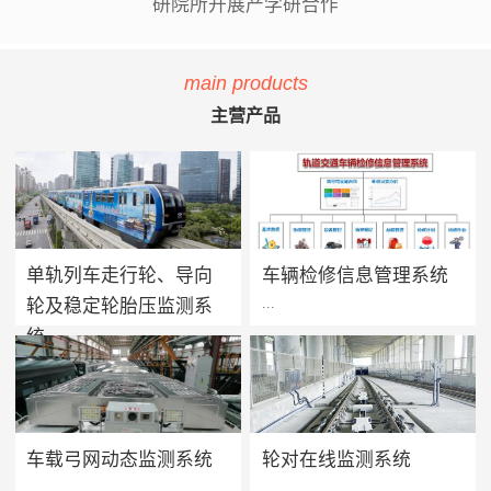
研院所开展产学研合作
main products
主营产品
单轨列车走行轮、导向
车辆检修信息管理系统
...
...
轮及稳定轮胎压监测系
统
单轨列车胎压监测系统用于实
方案价值 · 提升设备可靠性：
时监测单轨列车走行轮、导向
系统将车辆维保工作聚焦在提
轮及稳定轮的轮胎气压及温度
高设备可靠性上，促进被动维
值，当轮胎胎压过低、漏气或
保转向主动维保的进程，实现
车载弓网动态监测系统
轮对在线监测系统
爆胎时能够及时做出预报及报
设备健康状态预警及检修智能
...
...
警，告知司机及调度人员做出
化管理，减少车辆的正线故障