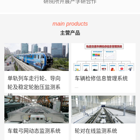
研院所开展产学研合作
main products
主营产品
单轨列车走行轮、导向
车辆检修信息管理系统
...
...
轮及稳定轮胎压监测系
统
单轨列车胎压监测系统用于实
方案价值 · 提升设备可靠性：
时监测单轨列车走行轮、导向
系统将车辆维保工作聚焦在提
轮及稳定轮的轮胎气压及温度
高设备可靠性上，促进被动维
值，当轮胎胎压过低、漏气或
保转向主动维保的进程，实现
车载弓网动态监测系统
轮对在线监测系统
爆胎时能够及时做出预报及报
设备健康状态预警及检修智能
...
...
警，告知司机及调度人员做出
化管理，减少车辆的正线故障