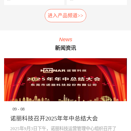
相应的应急措施，以防止故障
率，提高车辆设备的使用率，
扩大及危险的发生。 系统组
延长车辆设备的生命周期。
进入产品频道>>
车载弓网动态监测系统是一种
轮对在线检测系统安装在正线
成： 1、胎压传感器· 安装在
· 提升员工生产力：管理层通
车载受电弓实时自动化、动态
站端或车辆段的入段线上，具
走行轮、导向轮、稳定轮气门
过系统设定各项绩效指标，系
综合监测系统，在地铁车辆运
有车轮尺寸检测、圆周磨耗检
嘴上；2、接收器· 接收胎压传
统依据设定指标实时评定员工
行时，无需接触，即可自动检
测、踏面擦伤检测、轴箱温度
感器无线信号；3、中央处理
绩效，进行公开排名，并进行
News
测弓网状态和主要工作参数，
探测、制动闸片磨耗检测、自
系统主机· 负责数据收集处理
“公开、全貌、闭环”的分析及
新闻资讯
系统除了对弓网各种状态检测
动识别列车车号、自动判别行
运算，并对运行数据进行存
预警，可有效激励员工主动提
参数进行监测分类统计存储
车方向、自动测速、计辆计轴
储，通过车辆网络上传至
升生成力及执行力，起到了
外，还将自动记录每次被检测
及数据管理等功能，能做到故
TCMS网络监控终端。 系统
“指哪打哪”的调控指挥棒与全
的弓网状态异常时的图像及数
障定位及故障跟踪。通过计算
功能： · 导向轮胎压值及温度
员自主对照改善的作用。· 提
据。通过视觉分析技术，对受
机软件分析，实现对车辆轮对
的实时监测，并对异常状态报
升管理的水平：一方面，对车
电弓在行车时的状态监控，使
安全状态进行预报，使列检工
警；· 稳定轮胎压值及温度的
辆设备故障、检修效率等量化
列车员能够及时了解车辆受电
人及时发现并处理车辆故障，
实时监测，并对异常状态报
分析，将充分暴露管理的薄弱
弓故障，保证列车安全运
为列车安全运营保驾护航。
警；· 走行轮胎压值及温度的
环节，为有针对性提升管理水
行。 分系统： 1、车载数据采
产品子系统： 车号图像
实时监测，并对异常状态报
平提供依据；另一方面，系统
集分析部分· 高速相机、视频
识别系统 踏面擦伤图像探
警；· 通过对运行的数据进行
将“公开、全貌、闭环”的管理
09
-
08
摄像机、光源、电源、工控
测系统 位移不圆度探测系
分析校验，提前预知轮胎异常
理念通过IT技术落地和固化，
机、3G无线网络设备等。2、
统 轮对尺寸检测系统
状态进行预防性报警提
提升地铁运营企业运营管理能
诺丽科技召开2025年年中总结大会
公共网络· 通过公共网络进行
轴温在线检测系统 产品优
示。 产品优势： · 采用进口定
力。· 为决策提供依据：车辆
数据传输。· 网络可以采用
势： 1、体积小:采用了多
制的专业级精密胎压监测芯
设备健康状态、车辆检修作业
2025年9月3日下午，诺丽科技运营管理中心组织召开了