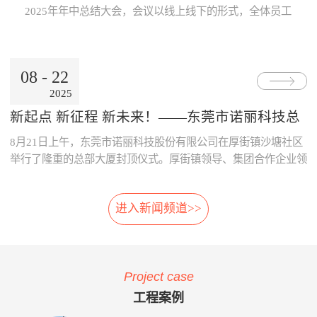
Internet公用网络，也可使用地
线激光专利技术，模块化设
片；· 系统采用了主要部件做
数据的及时、准确传递与分
2025年年中总结大会，会议以线上线下的形式，全体员工
铁的专用网络。3、数据处理
计，体积小，可方便选址，安
冗余备份；· 系统胎压传感器
析，为领导的地铁运营决策制
跨越空间齐聚一起，共同参与。本次大会既是对上半年工
中心· 数据存储、参数设置、
装在正线、出入段线、车库等
采用专利防漏技术，可承受
订提供了重要依据。· 减少运
作的复盘、也是对下半年发展的规划，为全员凝聚共识、
报表查询、Web发布。· 数据
所有列车经过的位置 2、免
6000KPa气压冲击不漏气；
营的成本：通过本系统可自
决胜全年目标加油助威！ 会上，董事长兼总经理朱晓
通过公网时，采用VPN技术。
改造:既可在建设期，也可在
· 系统采用先进的自诊断算
动、及时的汇总和分析维修成
08
-
22
东率先作《诺丽科技2025年上半年工作总结及下半年工作
4、用户终端· 移动用户终端
运营期，进行加装，安装于正
法，根据故障模式进行恢复控
本的明细，分析重要设备整个
2025
计划》报告，从多维度系统梳理上半年成果...
· 固定用户终端 系统功能： 当
线和库内时，无需土建改造、
制。
生命周期的维修成本，为提升
电动列车在线运行时，系统应
搭建专用检测棚等配套设
采购决策、控制维修成本提供
新起点 新征程 新未来！——东莞市诺丽科技总
能对受电弓与电网之间由于离
施。 3、免维护:核心元件
了依据，减少企业不必要的浪
部大厦喜封金顶，开启发展新篇章
8月21日上午，东莞市诺丽科技股份有限公司在厚街镇沙塘社区
线、硬点产生拉弧的现象、受
选用进口件，整体设计安装简
费。· 优化资源的配置：系统
电弓中心线偏移量、受电弓弓
便，远程监控，软件具备自动
提供的资源冲突检测预警功
举行了隆重的总部大厦封顶仪式。厚街镇领导、集团合作企业领
头异常缺失、受电弓羊角是否
修复，减少了进入轨行区维护
能，实现了人员、维修工具、
导等齐聚一堂，共同见证这一重要时刻！ 仪式现场，锣声响
变形等受电弓运行状态及电网
的不便。 4、自动月报:无
备品备件等资源配置的智能
起，气氛热烈喜庆，董事长朱晓东为舞狮点睛，为整个活动增添
的运行参数进行检测。并具有
需人工分析，系统自动出具智
化，合理的优化了人、财、物
进入新闻频道>>
了浓郁的传统韵味和欢快氛围。 随后，公司领导与嘉宾们一
对检测出的超标数据进行自动
能分析结果，提供检修月报，
资源。 项目案例与客户反
同登上楼顶，手持金...
报警和对数据和图像进行记
包括:磨耗分析、冲击分析踏
馈 o 重庆轨道公司项目 重庆
录、分析、判断、整理的功
面分析、轮对寿命分析、轮对
轨道公司2016年上线诺丽科技
能。 受电弓在线检测系统的
检修效果分析、轮对动平衡分
车辆检修管理系统，加强了工
Project case
主要功能如下：当电动列车在
析、轨道异常分析等。 5、
艺文件的执行力度，通过全貌
线运行时，系统对弓网运行情
自动方案:根据月报分析结
化、公开化、信息化系统自动
工程案例
况实时监测，对受电弓拉弧、
果，系统自动出具维修方案建
评价、月报分析，加强了员工