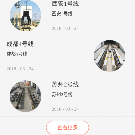
受电弓弓头异常、羊角变形、
议，包括:厂家选型建议、轮
的检修责任心以来，其车辆检
西安1号线
碳滑板磨耗、受电弓硬点冲
时机建议轨道打磨建议、轮对
修的运营故障（正线故障）呈
西安1号线
击、弓网温度、接触网磨耗、
润滑建议。 6、图形化:所
下降趋势（↓14%），而自检
接触网几何参数进行检测，对
有轮轨关系异常，无需到现场
故障（库内故障）呈上升趋势
接触网的悬挂部件异常状态进
验证，可通过轮录像及照片，
（↑35%），效果如下图所
2018
-
03
-
24
行智能识别。并具有对检测出
在显示终端进行人工校对检
示：“以往，我们对车辆的维
的超标数据进行自动报警和对
查。产品功能：1、系统实现
修维护依靠人工进行管理，时
成都4号线
数据和图像进行无线传输、记
自动采集、分析、计算、传输
间长了，车辆多了，管理就跟
录、分析、判断、评价功能。
通信功能，探测站实现无人值
不上了，人员变动，对维修维
成都4号线
守。2、自动检测通过车辆的
护工作影响很大，而诺丽科技
轮对踏面擦伤深度与面积、轮
的车辆检修管理系统全面解决
2018
-
03
-
24
缘厚度、轮缘高度、QR值、
了我们以往工作中的所有难
轮直径、轮对内侧距轮径...
题，员工更主动更有责任心
了，管理更规范标准了，我们
苏州2号线
现在的车辆维修维护管理工作
苏州2号线
上了一个新台阶了。” ——重
庆轨道交通公司的一名车辆检
修管理人员
2018
-
03
-
24
查看更多