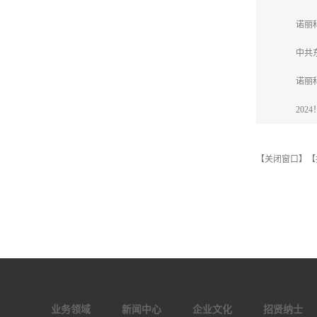
诺丽
中共
诺丽
202
【关闭窗口】
【
业务领域
新闻中心
企业文化
招贤纳士