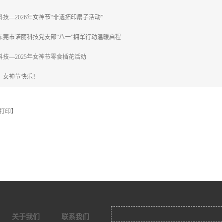
科技—2026年女神节“非遗拓印扇子活动”
东莞市诺丽科技党支部“八一”拥军行动温暖启程
科技—2025年女神节零食插花活动
4！女神节快乐！
打印】
关于我们
联系我们